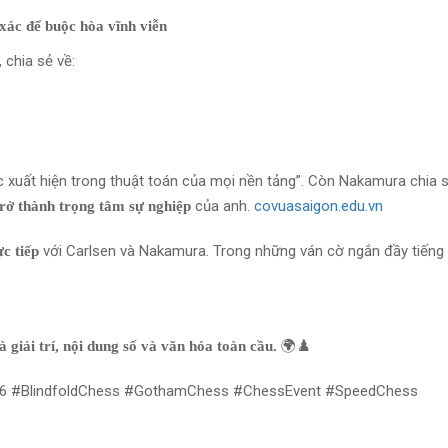
 xác để buộc hòa vĩnh viễn
, chia sẻ về:
 xuất hiện trong thuật toán của mọi nền tảng”. Còn Nakamura chia s
của anh.
covuasaigon.edu.vn
trở thành trọng tâm sự nghiệp
với Carlsen và Nakamura. Trong những ván cờ ngắn đầy tiếng
ực tiếp
🌍♟️
 giải trí, nội dung số và văn hóa toàn cầu.
26 #BlindfoldChess #GothamChess #ChessEvent #SpeedChess