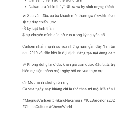
Carlsen chiếm ưu thế trung tâm
Nakamura “nhìn thấy” rất xa và
hy sinh tượng chính
🔥 Sau ván đấu, cả ba khách mời tham gia
fireside chat
🧠 tư duy chiến lược
⏱️ kỷ luật tinh thần
🌐 sự chuyển mình của cờ vua trong kỷ nguyên số
Carlsen nhấn mạnh cờ vua những năm gần đây “liên tục
sau 2019 và đặc biệt là đại dịch.
Sáng tạo nội dung đã 
🎉 Không dừng lại ở đó, khán giả còn được
đấu blitz tr
biến sự kiện thành một ngày hội cờ vua thực sự.
👉 Một minh chứng rõ ràng:
Cờ vua ngày nay không chỉ là thể thao trí tuệ. Mà còn là
#MagnusCarlsen #HikaruNakamura #ICEBarcelona20
#ChessCulture #ChessWorld