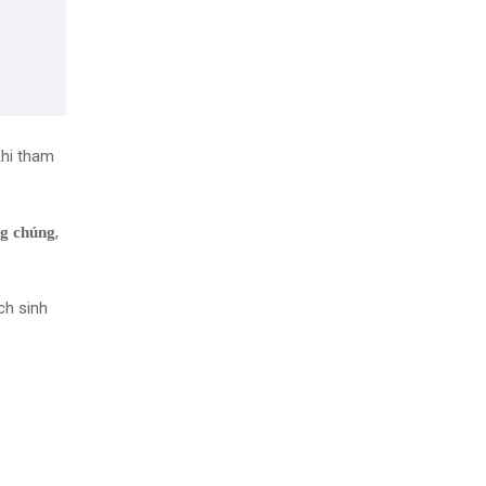
hi tham
,
ng chúng
ch sinh