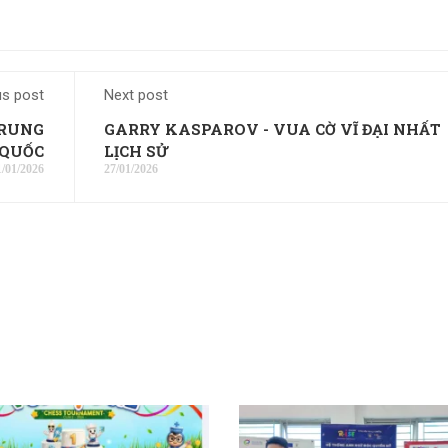
us post
Next post
TRUNG
GARRY KASPAROV - VUA CỜ VĨ ĐẠI NHẤT
QUỐC
LỊCH SỬ
1/01/2026
27/01/2026