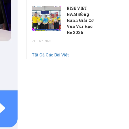
RISE VIET
NAM Đồng
Hành Giải Cờ
Vua Vui Học
Hè 2026
21
Th7
2026
Tất Cả Các Bài Viết