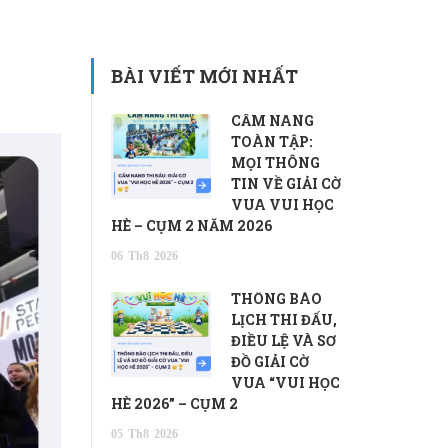
BÀI VIẾT MỚI NHẤT
CẨM NANG
TOÀN TẬP:
MỌI THÔNG
TIN VỀ GIẢI CỜ
VUA VUI HỌC
HÈ – CỤM 2 NĂM 2026
06
Th8
2026
THÔNG BÁO
LỊCH THI ĐẤU,
ĐIỀU LỆ VÀ SƠ
ĐỒ GIẢI CỜ
VUA “VUI HỌC
HÈ 2026” – CỤM 2
05
Th8
2026