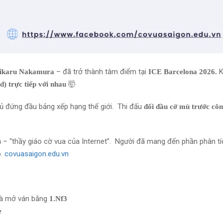
– đã trở thành tâm điểm tại
K
ikaru Nakamura
ICE Barcelona 2026.
🤯
d) trực tiếp với nhau
thủ đứng đầu bảng xếp hạng thế giới. Thi đấu
đối đầu cờ mù trước cô
– “thầy giáo cờ vua của Internet”. Người đã mang đến phần phân tí
)
p.
covuasaigon.edu.vn
mà mở ván bằng
1.Nf3
e