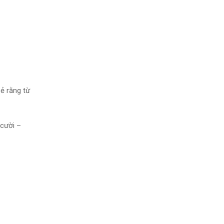
ẻ rằng từ
 cười –