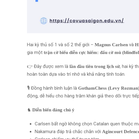
Hai kỳ thủ số 1 và số 2 thế giới –
và
Magnus Carlsen
H
gia một
trận cờ biểu diễn cực hiếm: đấu cờ mù (blindfol
👉 Đây được xem là
, hai kỳ 
lần đầu tiên trong lịch sử
hoàn toàn dựa vào trí nhớ và khả năng tính toán.
🎙️ Đồng hành bình luận là
GothamChess (Levy Rozman
động, dễ hiểu cho hàng trăm khán giả theo dõi trực tiế
♞
Diễn biến đáng chú ý
Carlsen bất ngờ không chọn Catalan quen thuộc 
Nakamura đáp trả chắc chắn với
Agincourt Defenc