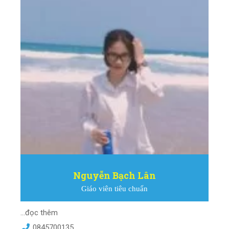
Nguyễn Bạch Lân
Giáo viên tiêu chuẩn
...đọc thêm
0845700135