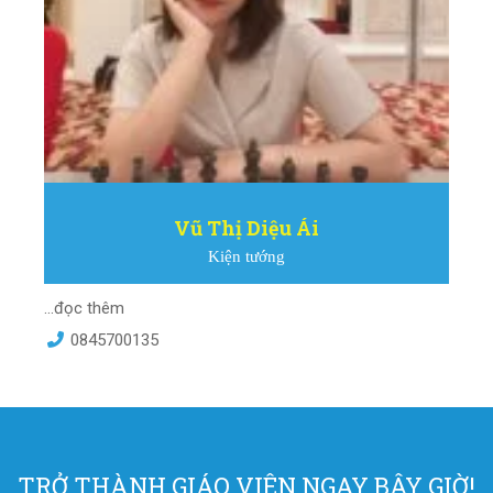
Vũ Thị Diệu Ái
Kiện tướng
...đọc thêm
0845700135
TRỞ THÀNH GIÁO VIÊN NGAY BÂY GIỜ!