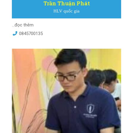
Trần Thuận Phát
HLV quốc gia
...đọc thêm
0845700135