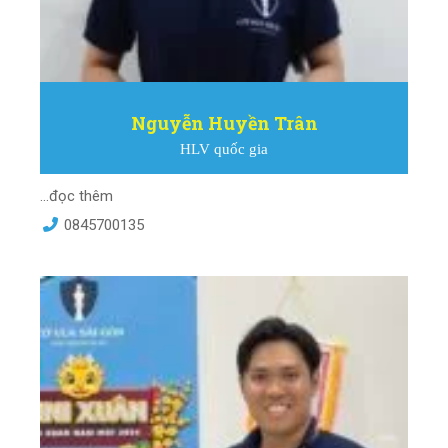
Nguyễn Huyền Trân
HLV quốc gia
...đọc thêm
0845700135