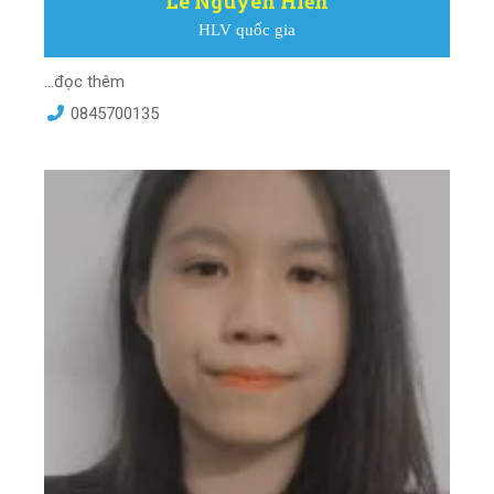
Lê Nguyên Hiền
HLV quốc gia
...đọc thêm
0845700135