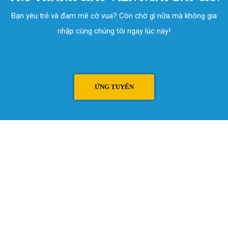
Bạn yêu trẻ và đam mê cờ vua? Còn chờ gì nữa mà không gia
nhập cùng chúng tôi ngay lúc này!
ỨNG TUYỂN