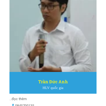
Trần Đức Anh
HLV quốc gia
...đọc thêm
0845700135