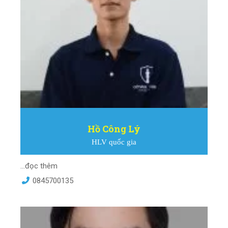
Hồ Công Lý
HLV quốc gia
...đọc thêm
0845700135