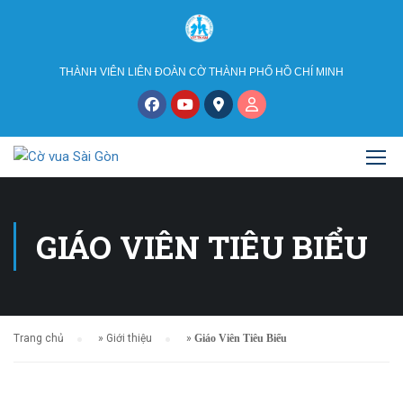
THÀNH VIÊN LIÊN ĐOÀN CỜ THÀNH PHỐ HỒ CHÍ MINH
GIÁO VIÊN TIÊU BIỂU
Trang chủ
»
Giới thiệu
»
Giáo Viên Tiêu Biểu