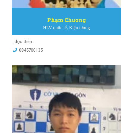
Phạm Chương
HLV quốc tế, Kiện tướng
...đọc thêm
0845700135