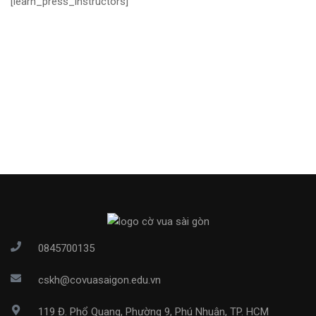
[learn_press_instructors]
0845700135
cskh@covuasaigon.edu.vn
119 Đ. Phổ Quang, Phường 9, Phú Nhuận, TP. HCM