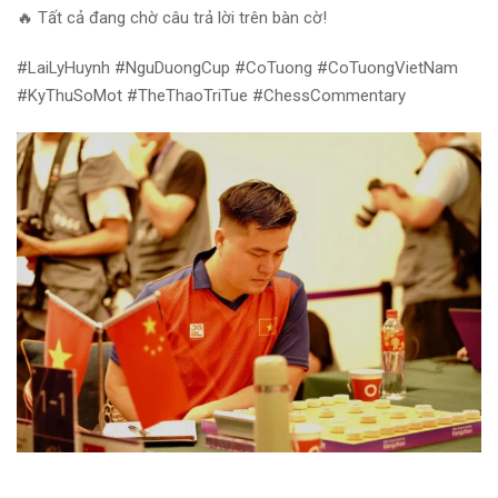
🔥 Tất cả đang chờ câu trả lời trên bàn cờ!
#LaiLyHuynh #NguDuongCup #CoTuong #CoTuongVietNam
#KyThuSoMot #TheThaoTriTue #ChessCommentary