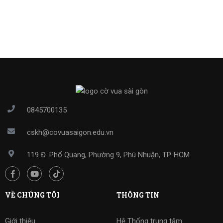
0845700135
cskh@covuasaigon.edu.vn
119 Đ. Phổ Quang, Phường 9, Phú Nhuận, TP. HCM
VỀ CHÚNG TÔI
THÔNG TIN
Giới thiệu
Hệ Thống trung tâm