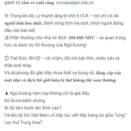
giành
.
covuasaigon.edu.vn
15 tấm vé cuối cùng
🎯 Trong khi đó, Lý Huynh lặng lẽ chờ ở VCK – nơi chỉ có
16
, đánh vòng tròn hai lượt, chọn người đứng
người tinh hoa nhất
đầu vào bán kết.
💰 Phần thưởng cho nhà vô địch:
– và quan trọng
300.000 NDT
hơn, là danh dự tối thượng của Ngũ Dương!
⏱️ Thể thức 50+20 – cờ chậm, đòi hỏi bản lĩnh, chiều sâu và
thần kinh thép.
Và dù phong độ gần đây chưa thật sự bùng nổ,
đẳng cấp của
.
một nhà vô địch thế giới luôn là thứ không thể xem thường
♟️ Ngũ Dương năm nay không chỉ là giải đấu.
Đó là nơi kiểm chứng:
Ai đủ tầm bước lên đỉnh cao?
Và liệu kỳ thủ Việt Nam có tiếp tục viết tiếp trang sử giữa “rừng”
cao thủ Trung Hoa?