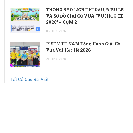
THÔNG BÁO LỊCH THI ĐẤU, ĐIỀU LỆ
VÀ SƠ ĐỒ GIẢI CỜ VUA “VUI HỌC HÈ
2026” – CỤM 2
05
Th8
2026
RISE VIET NAM Đồng Hành Giải Cờ
Vua Vui Học Hè 2026
21
Th7
2026
Tất Cả Các Bài Viết