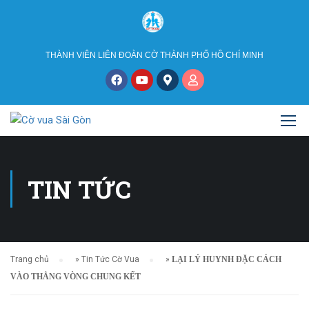
THÀNH VIÊN LIÊN ĐOÀN CỜ THÀNH PHỐ HỒ CHÍ MINH
TIN TỨC
Trang chủ
»
Tin Tức Cờ Vua
»
LẠI LÝ HUYNH ĐẶC CÁCH
VÀO THẲNG VÒNG CHUNG KẾT