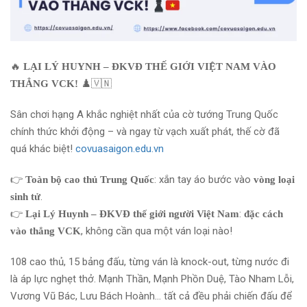
🔥
LẠI LÝ HUYNH – ĐKVĐ THẾ GIỚI VIỆT NAM VÀO
♟️🇻🇳
THẲNG VCK!
Sân chơi hạng A khắc nghiệt nhất của cờ tướng Trung Quốc
chính thức khởi động – và ngay từ vạch xuất phát, thế cờ đã
quá khác biệt!
covuasaigon.edu.vn
👉
: xắn tay áo bước vào
Toàn bộ cao thủ Trung Quốc
vòng loại
.
sinh tử
👉
:
Lại Lý Huynh – ĐKVĐ thế giới người Việt Nam
đặc cách
, không cần qua một ván loại nào!
vào thẳng VCK
108 cao thủ, 15 bảng đấu, từng ván là knock-out, từng nước đi
là áp lực nghẹt thở. Mạnh Thần, Mạnh Phồn Duệ, Tào Nham Lỗi,
Vương Vũ Bác, Lưu Bách Hoành… tất cả đều phải chiến đấu để