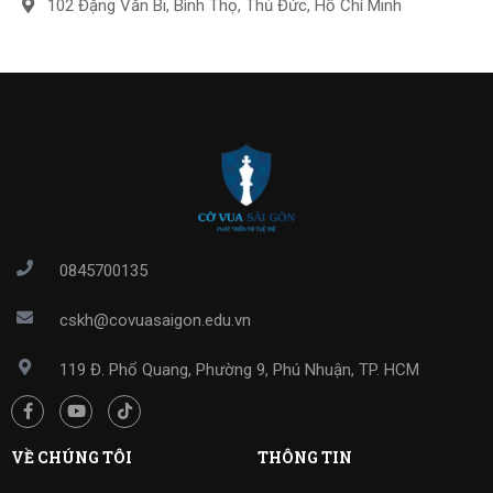
102 Đặng Văn Bi, Bình Thọ, Thủ Đức, Hồ Chí Minh
0845700135
cskh@covuasaigon.edu.vn
119 Đ. Phổ Quang, Phường 9, Phú Nhuận, TP. HCM
VỀ CHÚNG TÔI
THÔNG TIN