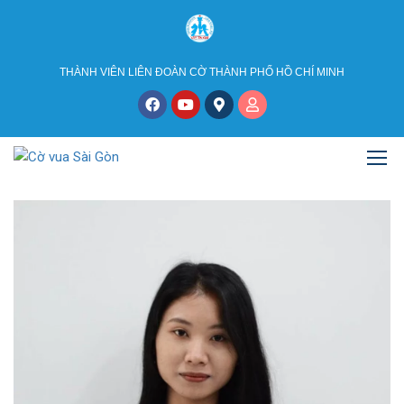
THÀNH VIÊN LIÊN ĐOÀN CỜ THÀNH PHỐ HỒ CHÍ MINH