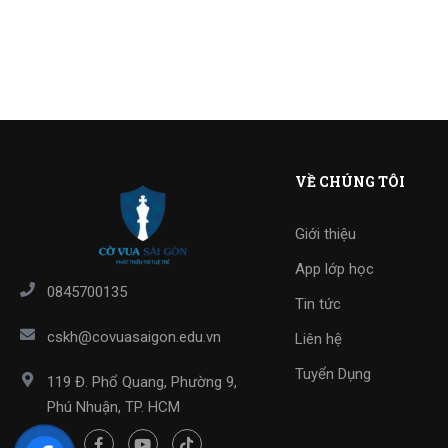
VỀ CHÚNG TÔI
Giới thiệu
App lớp học
0845700135
Tin tức
cskh@covuasaigon.edu.vn
Liên hệ
Tuyển Dụng
119 Đ. Phổ Quang, Phường 9,
Phú Nhuận, TP. HCM