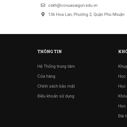
cskh@covuasaigon.edu.vn
136 Hoa Lan, Phường 2, Quận Phú Nhuận
THÔNG TIN
KHÓ
Hệ Thống trung tâm
Khuy
Cửa hàng
Học 
Chính sách bảo mật
Học 
Điều khoản sử dụng
Khóa
Học 
Bài 