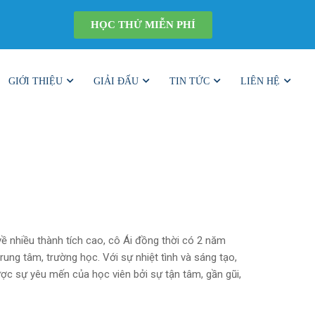
HỌC THỬ MIỄN PHÍ
GIỚI THIỆU
GIẢI ĐẤU
TIN TỨC
LIÊN HỆ
ề nhiều thành tích cao, cô Ái đồng thời có 2 năm
ung tâm, trường học. Với sự nhiệt tình và sáng tạo,
được sự yêu mến của học viên bởi sự tận tâm, gần gũi,