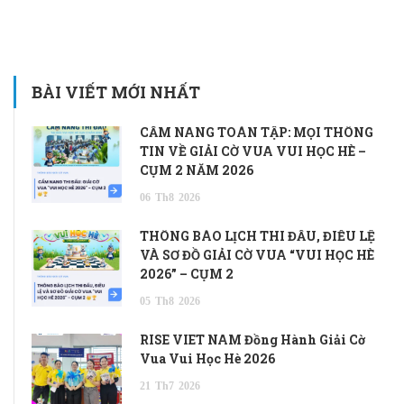
BÀI VIẾT MỚI NHẤT
CẨM NANG TOÀN TẬP: MỌI THÔNG
TIN VỀ GIẢI CỜ VUA VUI HỌC HÈ –
CỤM 2 NĂM 2026
06
Th8
2026
THÔNG BÁO LỊCH THI ĐẤU, ĐIỀU LỆ
VÀ SƠ ĐỒ GIẢI CỜ VUA “VUI HỌC HÈ
2026” – CỤM 2
05
Th8
2026
RISE VIET NAM Đồng Hành Giải Cờ
Vua Vui Học Hè 2026
21
Th7
2026