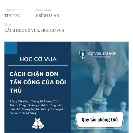
Chuyên mục
Bình luận
TIN TỨC
0 BÌNH LUẬN
Tags
,
CÁCH HỌC CỜ VUA
HỌC CỜ VUA