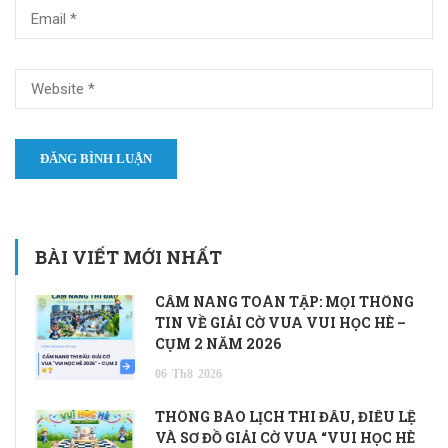
BÀI VIẾT MỚI NHẤT
CẨM NANG TOÀN TẬP: MỌI THÔNG
TIN VỀ GIẢI CỜ VUA VUI HỌC HÈ –
CỤM 2 NĂM 2026
06
Th8
2026
THÔNG BÁO LỊCH THI ĐẤU, ĐIỀU LỆ
VÀ SƠ ĐỒ GIẢI CỜ VUA “VUI HỌC HÈ