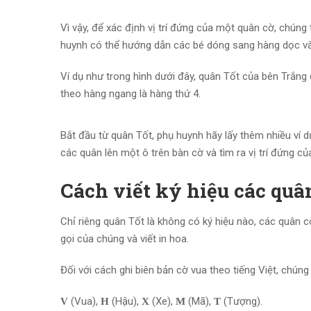
Vì vậy, để xác định vị trí đứng của một quân cờ, chún
huynh có thể hướng dẫn các bé dóng sang hàng dọc và 
Ví dụ như trong hình dưới đây, quân Tốt của bên Trắng
theo hàng ngang là hàng thứ 4.
Bắt đầu từ quân Tốt, phụ huynh hãy lấy thêm nhiều ví 
các quân lên một ô trên bàn cờ và tìm ra vị trí đứng c
Cách viết ký hiệu các quâ
Chỉ riêng quân Tốt là không có ký hiệu nào, các quân cò
gọi của chúng và viết in hoa.
Đối với cách ghi biên bản cờ vua theo tiếng Việt, chúng
(Vua),
(Hậu),
(Xe),
(Mã),
(Tượng).
V
H
X
M
T