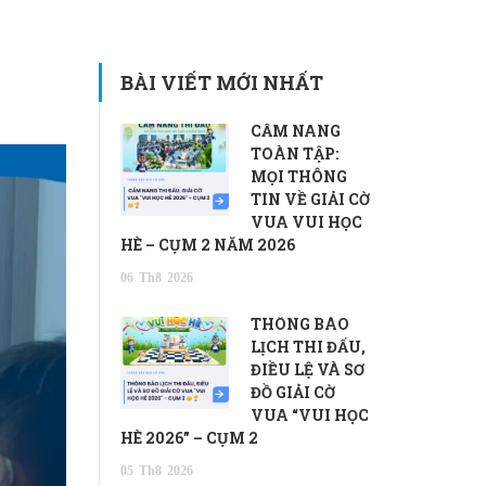
BÀI VIẾT MỚI NHẤT
CẨM NANG
TOÀN TẬP:
MỌI THÔNG
TIN VỀ GIẢI CỜ
VUA VUI HỌC
HÈ – CỤM 2 NĂM 2026
06
Th8
2026
THÔNG BÁO
LỊCH THI ĐẤU,
ĐIỀU LỆ VÀ SƠ
ĐỒ GIẢI CỜ
VUA “VUI HỌC
HÈ 2026” – CỤM 2
05
Th8
2026