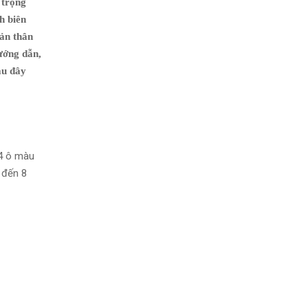
 trọng
h biên
bản thân
hướng dẫn,
au đây
64 ô màu
 đến 8