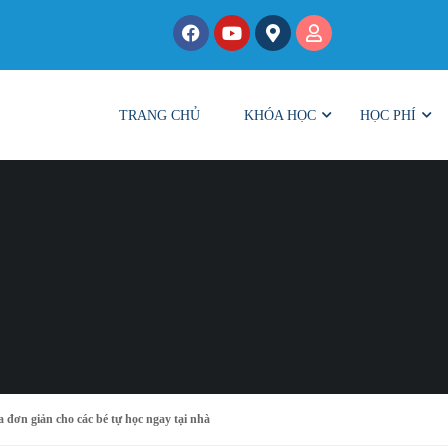
TRANG CHỦ
KHÓA HỌC
HỌC PHÍ
 đơn giản cho các bé tự học ngay tại nhà