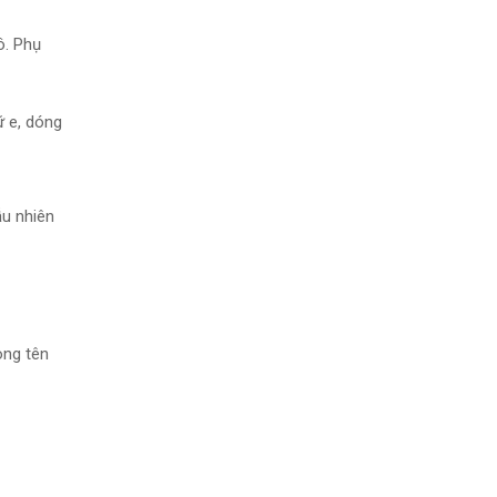
ô. Phụ
ữ e, dóng
ẫu nhiên
ong tên