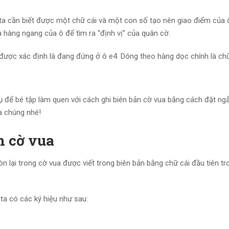
g ta cần biết được một chữ cái và một con số tạo nên giao điểm của 
hàng ngang của ô để tìm ra “định vị” của quân cờ.
 được xác định là đang đứng ở ô e4. Dóng theo hàng dọc chính là ch
dụ để bé tập làm quen với cách ghi biên bản cờ vua bằng cách đặt ng
ủa chúng nhé!
n cờ vua
n lại trong cờ vua được viết trong biên bản bằng chữ cái đầu tiên tr
 ta có các ký hiệu như sau: