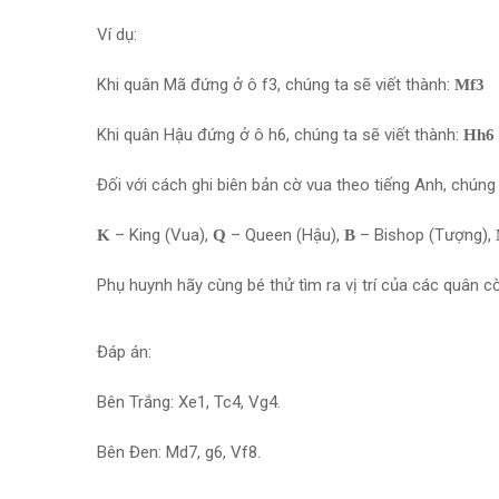
Ví dụ:
Khi quân Mã đứng ở ô f3, chúng ta sẽ viết thành:
Mf3
Khi quân Hậu đứng ở ô h6, chúng ta sẽ viết thành:
Hh6
Đối với cách ghi biên bản cờ vua theo tiếng Anh, chúng
– King (Vua),
– Queen (Hậu),
– Bishop (Tượng),
K
Q
B
Phụ huynh hãy cùng bé thử tìm ra vị trí của các quân 
Đáp án:
Bên Trắng: Xe1, Tc4, Vg4.
Bên Đen: Md7, g6, Vf8.