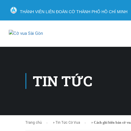
THÀNH VIÊN LIÊN ĐOÀN CỜ THÀNH PHỐ HỒ CHÍ MINH
TIN TỨC
Trang chủ
»
Tin Tức Cờ Vua
»
Cách ghi biên bản cờ vua