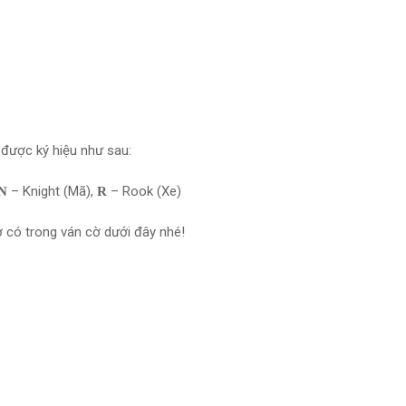
 được ký hiệu như sau:
– Knight (Mã),
– Rook (Xe)
N
R
cờ có trong ván cờ dưới đây nhé!