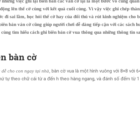
nhưng việc ghi lại biên bản các ván cờ lại là một bước vô cùng quan
động lên thế cờ cùng với kết quả cuối cùng. Vì vậy việc ghi chép thàn
c đi sai lầm, học hỏi thế cờ hay của đối thủ và rút kinh nghiệm cho 
 biên bản ván cờ cũng giúp người chơi dễ dàng tiếp cận với các sách 
y cùng tìm hiểu
cách ghi biên bản cờ vua
thông qua những thông tin s
ên bàn cờ
bàn cờ vua là một hình vuông với 8×8 với 
 dễ cho con ngay tại nhà,
hứ tự theo chữ cái từ a đến h theo hàng ngang, và đánh số đếm từ 1