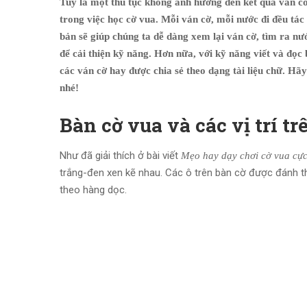
Tuy là một thủ tục không ảnh hưởng đến kết quả ván cờ 
trong việc học cờ vua. Mỗi ván cờ, mỗi nước đi đều tác 
bản sẽ giúp chúng ta dễ dàng xem lại ván cờ, tìm ra nướ
để cải thiện kỹ năng. Hơn nữa, với kỹ năng viết và đọc
các ván cờ hay được chia sẻ theo dạng tài liệu chữ. Hã
nhé!
Bàn cờ vua và các vị trí tr
Như đã giải thích ở bài viết
Mẹo hay dạy chơi cờ vua cực
trắng-đen xen kẽ nhau. Các ô trên bàn cờ được đánh t
theo hàng dọc.