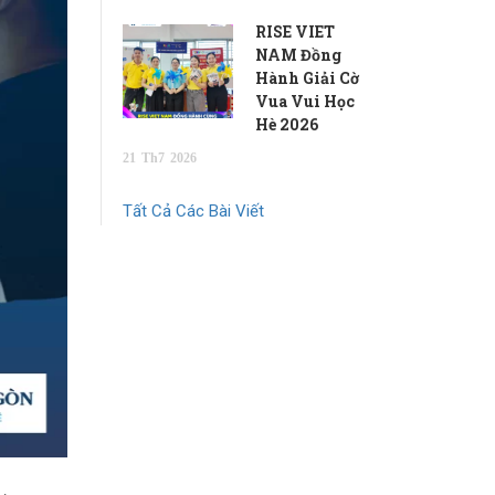
RISE VIET
NAM Đồng
Hành Giải Cờ
Vua Vui Học
Hè 2026
21
Th7
2026
Tất Cả Các Bài Viết