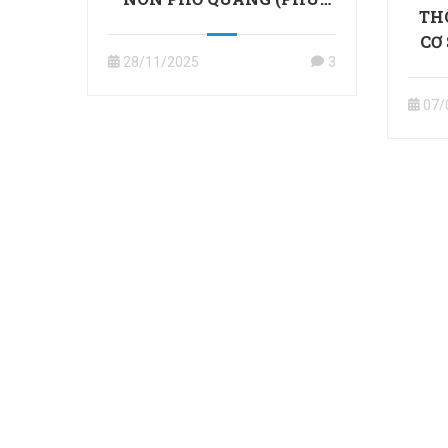
TH
NHUẬN)
CƠ
28/11/2025
3
07/