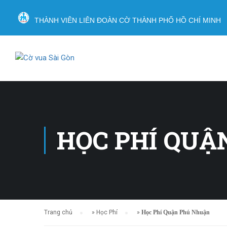
THÀNH VIÊN LIÊN ĐOÀN CỜ THÀNH PHỐ HỒ CHÍ MINH
HỌC PHÍ QUẬ
Trang chủ
»
Học Phí
»
Học Phí Quận Phú Nhuận