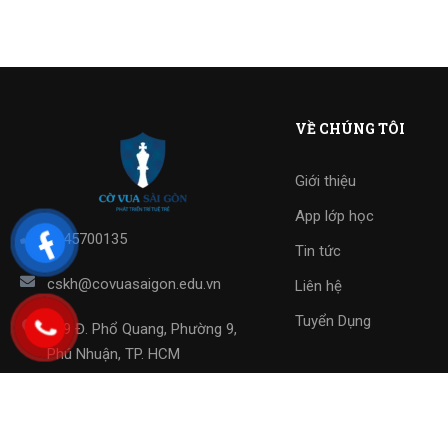
VỀ CHÚNG TÔI
Giới thiệu
App lớp học
0845700135
Tin tức
cskh@covuasaigon.edu.vn
Liên hệ
Tuyển Dụng
119 Đ. Phổ Quang, Phường 9,
Phú Nhuận, TP. HCM