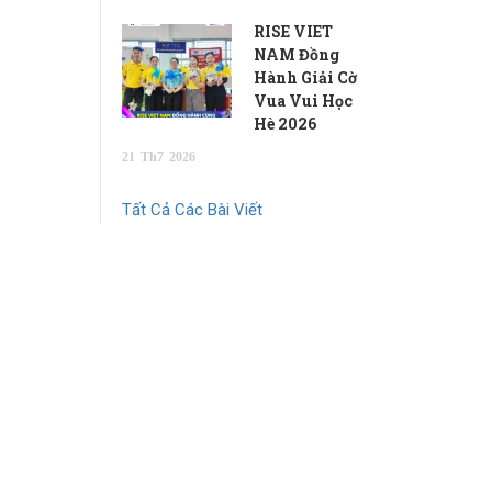
RISE VIET
NAM Đồng
Hành Giải Cờ
Vua Vui Học
Hè 2026
21
Th7
2026
Tất Cả Các Bài Viết