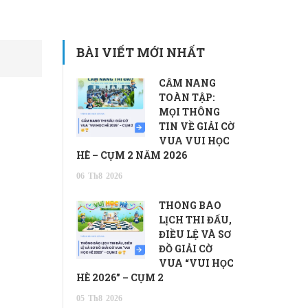
BÀI VIẾT MỚI NHẤT
CẨM NANG
TOÀN TẬP:
MỌI THÔNG
TIN VỀ GIẢI CỜ
VUA VUI HỌC
HÈ – CỤM 2 NĂM 2026
06
Th8
2026
THÔNG BÁO
LỊCH THI ĐẤU,
ĐIỀU LỆ VÀ SƠ
ĐỒ GIẢI CỜ
VUA “VUI HỌC
HÈ 2026” – CỤM 2
05
Th8
2026