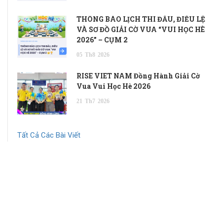
THÔNG BÁO LỊCH THI ĐẤU, ĐIỀU LỆ
VÀ SƠ ĐỒ GIẢI CỜ VUA “VUI HỌC HÈ
2026” – CỤM 2
05
Th8
2026
RISE VIET NAM Đồng Hành Giải Cờ
Vua Vui Học Hè 2026
21
Th7
2026
Tất Cả Các Bài Viết