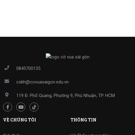
0845700135
cskh@covuasaigon.edu.vn
119 Đ. Phổ Quang, Phường 9, Phú Nhuận, TP. HCM
VỀ CHÚNG TÔI
THÔNG TIN