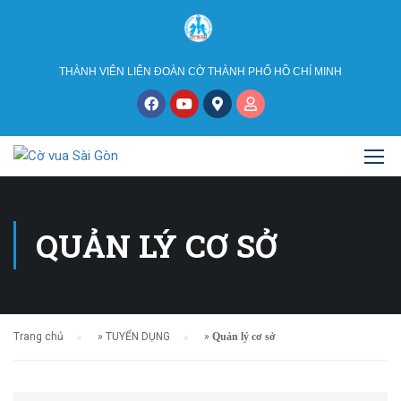
THÀNH VIÊN LIÊN ĐOÀN CỜ THÀNH PHỐ HỒ CHÍ MINH
QUẢN LÝ CƠ SỞ
Trang chủ
»
TUYỂN DỤNG
»
Quản lý cơ sở