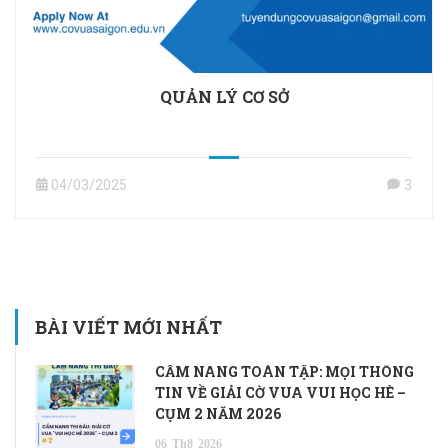
QUẢN LÝ CƠ SỞ
04/03/2025
3
BÀI VIẾT MỚI NHẤT
CẨM NANG TOÀN TẬP: MỌI THÔNG
TIN VỀ GIẢI CỜ VUA VUI HỌC HÈ –
CỤM 2 NĂM 2026
06
Th8
2026