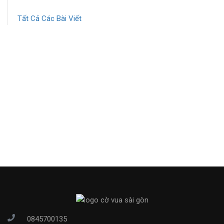
Tất Cả Các Bài Viết
0845700135