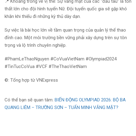
📍 Khoảng trống về vị thế: Sự vắng mặt của các “đầu tàu” là tổn
thất lớn cho đội hình tuyển Nữ. Đội tuyển quốc gia sẽ gặp khó
khăn khi thiếu đi những kỳ thủ dày dạn.
Sự việc là bài học lớn về tầm quan trọng của quản lý thể thao
đỉnh cao. Một môi trường bền vững phải xây dựng trên sự tôn
trọng và lộ trình chuyên nghiệp.
#PhamLeThaoNguyen #CoVuaVietNam #Olympiad2024
#TinTucCoVua #VCF #TheThaoVietNam
©️: Tổng hợp từ VNExpress
Có thể bạn sẽ quan tâm:
BIẾN ĐỘNG OLYMPIAD 2026: BỘ BA
QUANG LIÊM – TRƯỜNG SƠN – TUẤN MINH VẮNG MẶT?