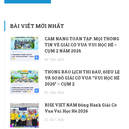
BÀI VIẾT MỚI NHẤT
CẨM NANG TOÀN TẬP: MỌI THÔNG
TIN VỀ GIẢI CỜ VUA VUI HỌC HÈ –
CỤM 2 NĂM 2026
06
Th8
2026
THÔNG BÁO LỊCH THI ĐẤU, ĐIỀU LỆ
VÀ SƠ ĐỒ GIẢI CỜ VUA “VUI HỌC HÈ
2026” – CỤM 2
05
Th8
2026
RISE VIET NAM Đồng Hành Giải Cờ
Vua Vui Học Hè 2026
21
Th7
2026