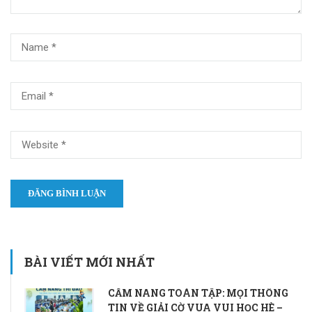
BÀI VIẾT MỚI NHẤT
CẨM NANG TOÀN TẬP: MỌI THÔNG
TIN VỀ GIẢI CỜ VUA VUI HỌC HÈ –