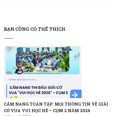
BẠN CŨNG CÓ THỂ THÍCH
CẨM NANG TOÀN TẬP: MỌI THÔNG TIN VỀ GIẢI
CỜ VUA VUI HỌC HÈ – CỤM 2 NĂM 2026