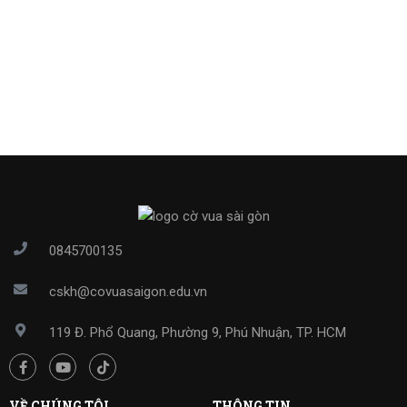
0845700135
cskh@covuasaigon.edu.vn
119 Đ. Phổ Quang, Phường 9, Phú Nhuận, TP. HCM
VỀ CHÚNG TÔI
THÔNG TIN