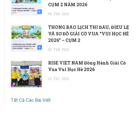
CỤM 2 NĂM 2026
06
Th8
2026
THÔNG BÁO LỊCH THI ĐẤU, ĐIỀU LỆ
VÀ SƠ ĐỒ GIẢI CỜ VUA “VUI HỌC HÈ
2026” – CỤM 2
05
Th8
2026
RISE VIET NAM Đồng Hành Giải Cờ
Vua Vui Học Hè 2026
21
Th7
2026
Tất Cả Các Bài Viết