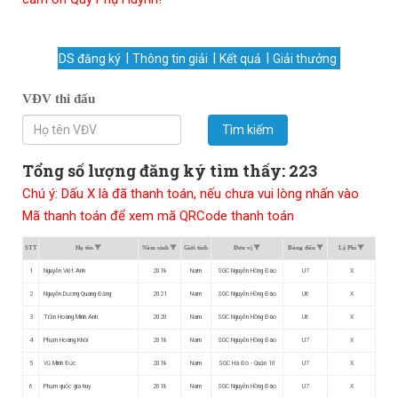
DS đăng ký
Thông tin giải
Kết quả
Giải thưởng
VĐV thi đấu
Tìm kiếm
Tổng số lượng đăng ký tìm thấy: 223
Chú ý: Dấu X là đã thanh toán, nếu chưa vui lòng nhấn vào
Mã thanh toán để xem mã QRCode thanh toán
STT
Họ tên
Năm sinh
Giới tính
Đơn vị
Bảng đấu
Lệ Phí
1
Nguyễn Việt Anh
2018
Nam
SGC Nguyễn Hồng Đào
U7
X
2
Nguyễn Dương Quang Đăng
2021
Nam
SGC Nguyễn Hồng Đào
U6
X
3
Trần Hoàng Minh Anh
2020
Nam
SGC Nguyễn Hồng Đào
U6
X
4
Phạm Hoàng Khôi
2018
Nam
SGC Nguyễn Hồng Đào
U7
X
5
Vũ Minh Đức
2018
Nam
SGC Hà Đô - Quận 10
U7
X
6
Phạm quốc gia huy
2018
Nam
SGC Nguyễn Hồng Đào
U7
X