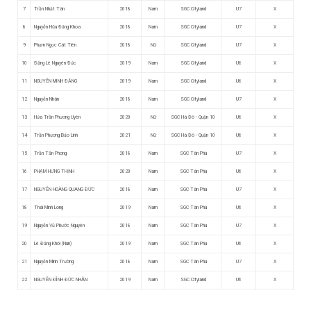
7
Trần Nhật Tân
2018
Nam
SGC Cityland
U7
X
8
Nguyễn Hữu Đăng Khoa
2018
Nam
SGC Cityland
U7
X
9
Phạm Ngọc Cát Tiên
2018
Nữ
SGC Cityland
U7
X
10
Đặng Lê Nguyên Đức
2019
Nam
SGC Cityland
U6
X
11
NGUYỄN MINH ĐĂNG
2019
Nam
SGC Cityland
U6
X
12
Nguyễn Nhân
2018
Nam
SGC Cityland
U7
X
13
Hứa Trần Phương Uyên
2020
Nữ
SGC Hà Đô - Quận 10
U6
X
14
Trần Phương Bảo Linh
2021
Nữ
SGC Hà Đô - Quận 10
U6
X
15
Trần Tấn Phong
2018
Nam
SGC Tân Phú
U7
X
16
PHẠM HƯNG THỊNH
2020
Nam
SGC Tân Phú
U6
X
17
NGUYỄN HOÀNG QUANG ĐỨC
2018
Nam
SGC Tân Phú
U7
X
18
Thái Minh Long
2019
Nam
SGC Tân Phú
U6
X
19
Nguyễn Vũ Phước Nguyên
2018
Nam
SGC Tân Phú
U7
X
20
Lê Đăng Khôi (Nun)
2019
Nam
SGC Tân Phú
U6
X
21
Nguyễn Minh Trường
2018
Nam
SGC Tân Phú
U7
X
22
NGUYỄN ĐÌNH ĐỨC NHÂN
2019
Nam
SGC Cityland
U6
X
23
Trương Minh Khang
2019
Nam
SGC Tân Phú
U6
X