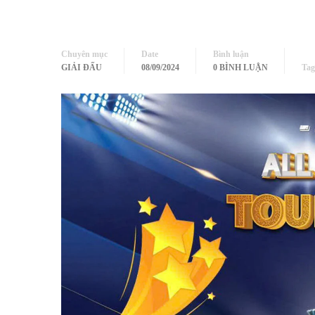
Chuyên mục
Date
Bình luận
GIẢI ĐẤU
08/09/2024
0 BÌNH LUẬN
Tag