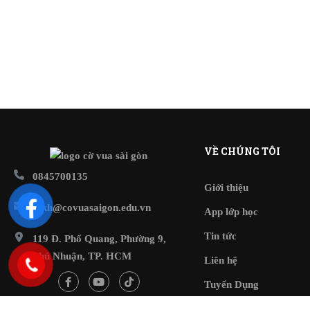
VỀ CHÚNG TÔI
0845700135
Giới thiệu
cskh@covuasaigon.edu.vn
App lớp học
Tin tức
119 Đ. Phổ Quang, Phường 9,
Phú Nhuận, TP. HCM
Liên hệ
Tuyển Dụng