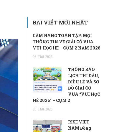
BÀI VIẾT MỚI NHẤT
CẨM NANG TOÀN TẬP: MỌI
THÔNG TIN VỀ GIẢI CỜ VUA
VUI HỌC HÈ – CỤM 2 NĂM 2026
06
Th8
2026
THÔNG BÁO
LỊCH THI ĐẤU,
ĐIỀU LỆ VÀ SƠ
ĐỒ GIẢI CỜ
VUA “VUI HỌC
HÈ 2026” – CỤM 2
05
Th8
2026
RISE VIET
NAM Đồng