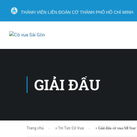
THÀNH VIÊN LIÊN ĐOÀN CỜ THÀNH PHỐ HỒ CHÍ MINH
GIẢI ĐẤU
Trang chủ
»
Tin Tức Cờ Vua
»
Giải đấu cờ vua All Star