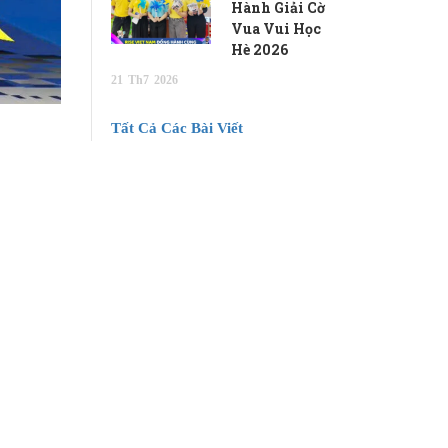
Hành Giải Cờ
Vua Vui Học
Hè 2026
21
Th7
2026
Tất Cả Các Bài Viết