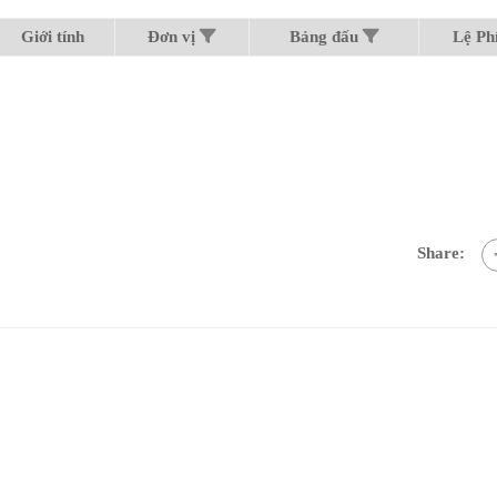
Giới tính
Đơn vị
Bảng đấu
Lệ Ph
Share: