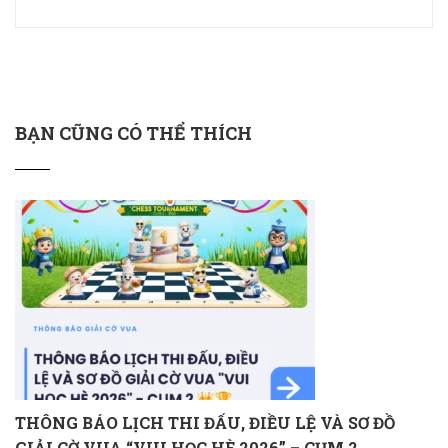
BẠN CŨNG CÓ THỂ THÍCH
THÔNG BÁO LỊCH THI ĐẤU, ĐIỀU LỆ VÀ SƠ ĐỒ
GIẢI CỜ VUA “VUI HỌC HÈ 2026” – CỤM 2