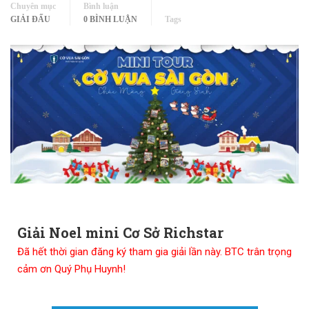
Chuyên mục
Bình luận
GIẢI ĐẤU
0 BÌNH LUẬN
Tags
Giải Noel mini Cơ Sở Richstar
Đã hết thời gian đăng ký tham gia giải lần này. BTC trân trọng
cảm ơn Quý Phụ Huynh!