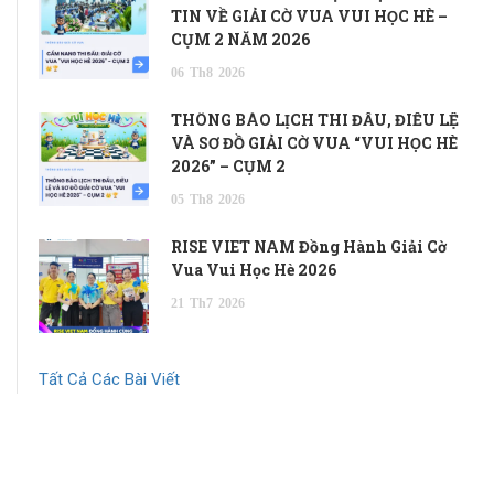
TIN VỀ GIẢI CỜ VUA VUI HỌC HÈ –
CỤM 2 NĂM 2026
06
Th8
2026
THÔNG BÁO LỊCH THI ĐẤU, ĐIỀU LỆ
VÀ SƠ ĐỒ GIẢI CỜ VUA “VUI HỌC HÈ
2026” – CỤM 2
05
Th8
2026
RISE VIET NAM Đồng Hành Giải Cờ
Vua Vui Học Hè 2026
21
Th7
2026
Tất Cả Các Bài Viết