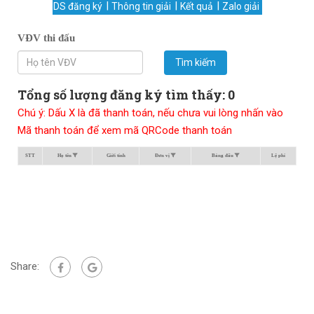
DS đăng ký
Thông tin giải
Kết quả
Zalo giải
VĐV thi đấu
Tìm kiếm
Tổng số lượng đăng ký tìm thấy: 0
Chú ý: Dấu X là đã thanh toán, nếu chưa vui lòng nhấn vào
Mã thanh toán để xem mã QRCode thanh toán
STT
Họ tên
Giới tính
Đơn vị
Bảng đấu
Lệ phí
Share: