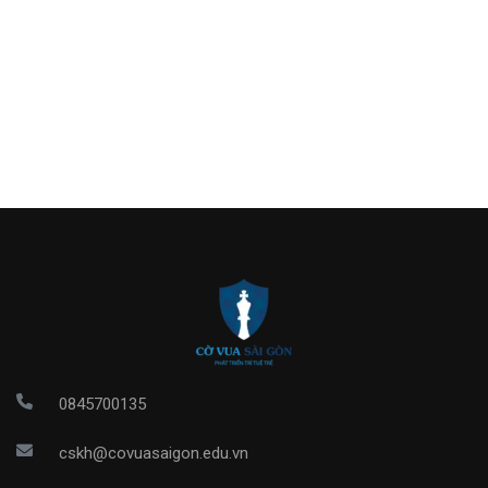
0845700135
cskh@covuasaigon.edu.vn