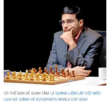
CÓ THỂ BẠN SẼ QUAN TÂM:
LÊ QUANG LIÊM LẬP CỘT MỐC
LỊCH SỬ: GIÀNH VÉ DỰ ESPORTS WORLD CUP 2026!