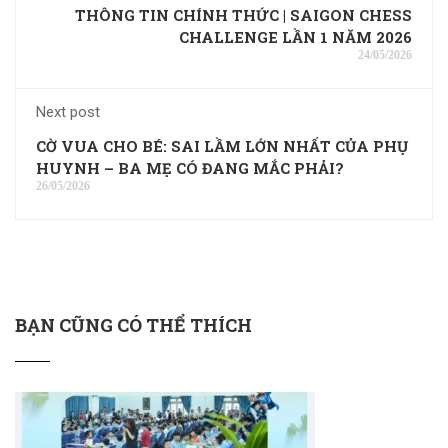
THÔNG TIN CHÍNH THỨC | SAIGON CHESS
CHALLENGE LẦN 1 NĂM 2026
24/05/2026
Next post
CỜ VUA CHO BÉ: SAI LẦM LỚN NHẤT CỦA PHỤ
HUYNH – BA MẸ CÓ ĐANG MẮC PHẢI?
26/05/2026
BẠN CŨNG CÓ THỂ THÍCH