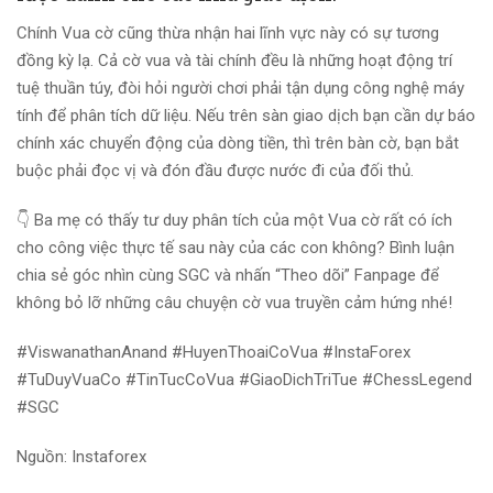
Chính Vua cờ cũng thừa nhận hai lĩnh vực này có sự tương
đồng kỳ lạ. Cả cờ vua và tài chính đều là những hoạt động trí
tuệ thuần túy, đòi hỏi người chơi phải tận dụng công nghệ máy
tính để phân tích dữ liệu. Nếu trên sàn giao dịch bạn cần dự báo
chính xác chuyển động của dòng tiền, thì trên bàn cờ, bạn bắt
buộc phải đọc vị và đón đầu được nước đi của đối thủ.
👇 Ba mẹ có thấy tư duy phân tích của một Vua cờ rất có ích
cho công việc thực tế sau này của các con không? Bình luận
chia sẻ góc nhìn cùng SGC và nhấn “Theo dõi” Fanpage để
không bỏ lỡ những câu chuyện cờ vua truyền cảm hứng nhé!
#ViswanathanAnand #HuyenThoaiCoVua #InstaForex
#TuDuyVuaCo #TinTucCoVua #GiaoDichTriTue #ChessLegend
#SGC
Nguồn: Instaforex