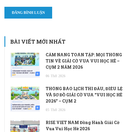
BÀI VIẾT MỚI NHẤT
CẨM NANG TOÀN TẬP: MỌI THÔNG
TIN VỀ GIẢI CỜ VUA VUI HỌC HÈ –
CỤM 2 NĂM 2026
06
Th8
2026
THÔNG BÁO LỊCH THI ĐẤU, ĐIỀU LỆ
VÀ SƠ ĐỒ GIẢI CỜ VUA “VUI HỌC HÈ
2026” – CỤM 2
05
Th8
2026
RISE VIET NAM Đồng Hành Giải Cờ
Vua Vui Học Hè 2026