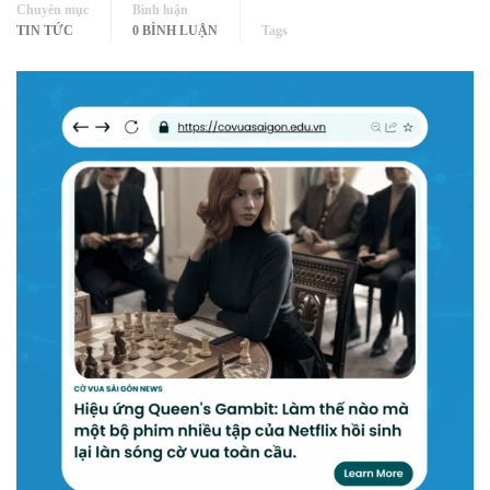
Chuyên mục
Bình luận
TIN TỨC
0 BÌNH LUẬN
Tags