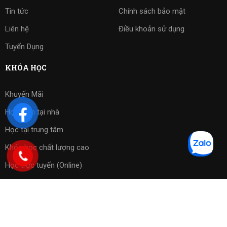
Tin tức
Chính sách bảo mật
Liên hệ
Điều khoản sử dụng
Tuyển Dụng
KHÓA HỌC
Khuyến Mãi
Học kèm tại nhà
Học tại trung tâm
Khóa học chất lượng cao
Học trực tuyến (Online)
Bài tập phần mềm