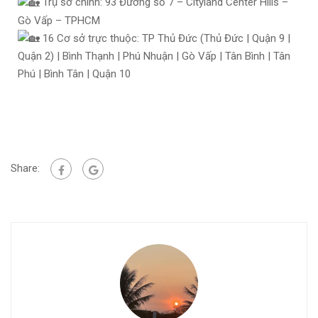
Trụ sở chính: 93 Đường số 7 – Cityland Center Hills –
Gò Vấp – TPHCM
16 Cơ sở trực thuộc: TP Thủ Đức (Thủ Đức | Quận 9 |
Quận 2) | Bình Thạnh | Phú Nhuận | Gò Vấp | Tân Bình | Tân
Phú | Bình Tân | Quận 10
Share: