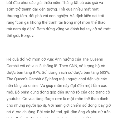
bắt đầu chơi các giải thiếu niên. Thắng tất cả các giải và
sớm trở thành đại kiện tướng. Trải qua nhiều mất mát
thương tâm, đối phó với cơn nghiện. Và định kiến sai trái
rằng “con gái không thể tranh tài trong một môn thể thao
mà nam áp đảo”. Beth đứng vững và đánh bại tay cờ số một
thế giới, Borgov.
Hệ quả đối với môn cờ vua: Ảnh hưởng của The Queens
Gambit với cờ vua là khổng lồ. Theo CNN, số lượng bộ cờ
được bán tăng 87%. Số lượng sách cờ được bán tăng 603%.
The Queen’s Gambit đẩy hàng triệu người chơi đến với các
nền tảng cờ online. Và giúp môn này đạt đến một tầm cao
mới. Bộ phim cũng đóng góp đến sự nở rộ của các trang cờ
youtube. Cờ vua từng được xem là một môn thể thao dành
cho những người lập dị. Với nam giới chiếm số đông, bây giờ
nó được chuộng. Bởi các bé trai, gái, đàn ông và phụ nữ trên