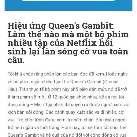
Hiệu ứng Queen's Gambit:
Làm thế nào mà một bộ phim
nhiều tập của Netflix hồi
sinh lại làn sóng cờ vua toàn
cầu.
Tôi khá chắc rằng phần lớn các bạn đọc đã xem. Hoặc nghe
về bộ phim ngắn nhiều tập The Queen’s Gambit (Gambit
Hậu). Trên thực tế bộ phim này phổ biến đến mức nó đã trở
thành phim số một. Ở 12 quốc gia khác nhau, kể cả nơi tôi
đang sống – Mỹ. 7 tập phim đã quyến rũ được người xem với
kịch bản sôi động. Các cảnh quay xuất sắc và dĩ nhiên, cờ
vua. Trò chơi từng được xem là nhàm chán. Bởi nhiều người
trở nên ngầu và thời trang. Hôm nay, tôi sẽ tóm tắt cho The
Queen’s Gambit và hệ quả của nó đối với cộng đồng cờ vua