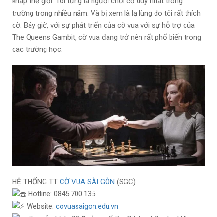
khắp thế giới. Tôi từng là người chơi cờ duy nhất trong
trường trong nhiều năm. Và bị xem là lạ lùng do tôi rất thích
cờ. Bây giờ, với sự phát triển của cờ vua với sự hỗ trợ của
The Queens Gambit, cờ vua đang trở nên rất phổ biến trong
các trường học.
HỆ THỐNG TT
CỜ VUA SÀI GÒN
(SGC)
Hotline: 0845.700.135
Website:
covuasaigon.edu.vn