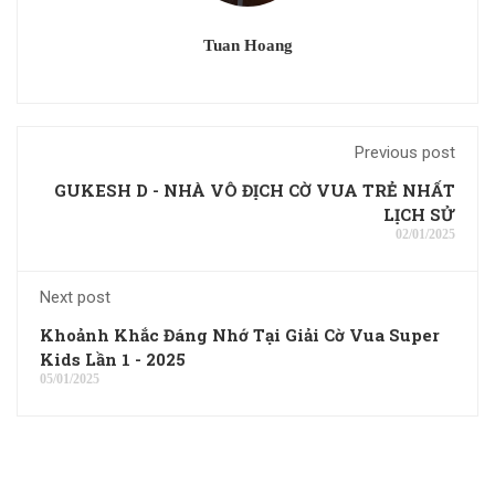
Tuan Hoang
Previous post
GUKESH D - NHÀ VÔ ĐỊCH CỜ VUA TRẺ NHẤT
LỊCH SỬ
02/01/2025
Next post
Khoảnh Khắc Đáng Nhớ Tại Giải Cờ Vua Super
Kids Lần 1 - 2025
05/01/2025