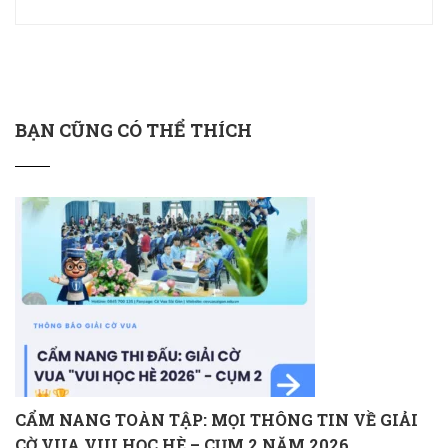
BẠN CŨNG CÓ THỂ THÍCH
CẨM NANG TOÀN TẬP: MỌI THÔNG TIN VỀ GIẢI
CỜ VUA VUI HỌC HÈ – CỤM 2 NĂM 2026