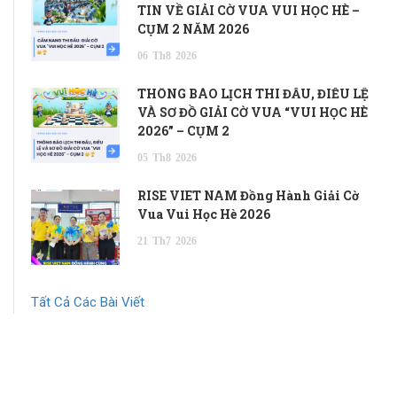
TIN VỀ GIẢI CỜ VUA VUI HỌC HÈ –
CỤM 2 NĂM 2026
06
Th8
2026
THÔNG BÁO LỊCH THI ĐẤU, ĐIỀU LỆ
VÀ SƠ ĐỒ GIẢI CỜ VUA “VUI HỌC HÈ
2026” – CỤM 2
05
Th8
2026
RISE VIET NAM Đồng Hành Giải Cờ
Vua Vui Học Hè 2026
21
Th7
2026
Tất Cả Các Bài Viết