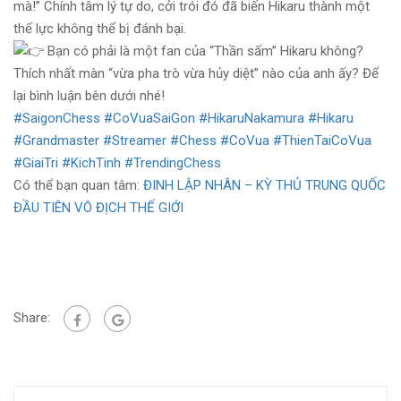
mà!” Chính tâm lý tự do, cởi trói đó đã biến Hikaru thành một
thế lực không thể bị đánh bại.
Bạn có phải là một fan của “Thần sấm” Hikaru không?
Thích nhất màn “vừa pha trò vừa hủy diệt” nào của anh ấy? Để
lại bình luận bên dưới nhé!
#SaigonChess
#CoVuaSaiGon
#HikaruNakamura
#Hikaru
#Grandmaster
#Streamer
#Chess
#CoVua
#ThienTaiCoVua
#GiaiTri
#KichTinh
#TrendingChess
Có thể bạn quan tâm:
ĐINH LẬP NHÂN – KỲ THỦ TRUNG QUỐC
ĐẦU TIÊN VÔ ĐỊCH THẾ GIỚI
Share: