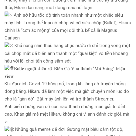
thời, Hikaru lại mang một dòng máu nổi loạn:
Anh sở hữu tốc độ tính toán nhanh như một chiếc siêu
máy tính. Trong thể loại cờ chớp và cờ siêu chớp (Bullet), Hikaru
chính là “cơn ác mộng” của mọi đối thủ, kể cả là Magnus
Carlsen.
Khả năng nhìn thấu hàng chục nước đi chỉ trong vòng một
cái chớp mắt đã biến anh thành một “quái kiệt” vô tiền khoáng
hậu với lối chơi tấn công sấm sét.
𝐁𝐮̛𝐨̛́𝐜 𝐧𝐠𝐨𝐚̣̆𝐭 đ𝐢𝐞̂𝐧 𝐫𝐨̂̀: 𝐁𝐢𝐞̂́𝐧 𝐂𝐨̛̀ 𝐕𝐮𝐚 𝐭𝐡𝐚̀𝐧𝐡 “𝐌𝐨̉ 𝐕𝐚̀𝐧𝐠” 𝐭𝐫𝐢𝐞̣̂𝐮
𝐯𝐢𝐞𝐰
Khi đại dịch Covid-19 bùng nổ, trong khi làng cờ truyền thống
đóng băng, Hikaru đã làm một việc mà giới chuyên môn lúc đó
cho là “gàn dở”: Bật máy ảnh lên và trở thành Streamer.
Anh biến những ván cờ cân não thành những màn giải trí đỉnh
cao. Khán giả mê mệt Hikaru không chỉ vì anh đánh cờ giỏi, mà
vì:
Những quả meme để đời: Gương mặt biểu cảm tột độ,