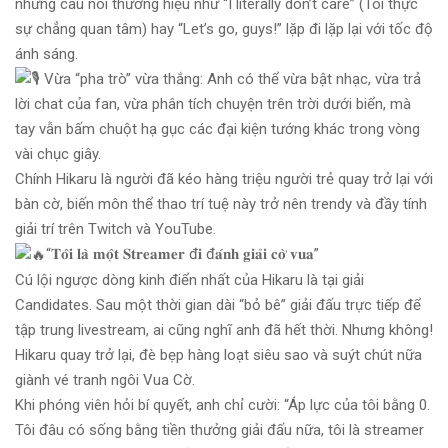
những câu nói thương hiệu như “I literally don’t care” (Tôi thực
sự chẳng quan tâm) hay “Let’s go, guys!” lặp đi lặp lại với tốc độ
ánh sáng.
Vừa “pha trò” vừa thắng: Anh có thể vừa bật nhạc, vừa trả
lời chat của fan, vừa phân tích chuyện trên trời dưới biển, mà
tay vẫn bấm chuột hạ gục các đại kiện tướng khác trong vòng
vài chục giây.
Chính Hikaru là người đã kéo hàng triệu người trẻ quay trở lại với
bàn cờ, biến môn thể thao trí tuệ này trở nên trendy và đầy tính
giải trí trên Twitch và YouTube.
“𝐓𝐨̂𝐢 𝐥𝐚̀ 𝐦𝐨̣̂𝐭 𝐒𝐭𝐫𝐞𝐚𝐦𝐞𝐫 đ𝐢 đ𝐚́𝐧𝐡 𝐠𝐢𝐚̉𝐢 𝐜𝐨̛̀ 𝐯𝐮𝐚”
Cú lội ngược dòng kinh điển nhất của Hikaru là tại giải
Candidates. Sau một thời gian dài “bỏ bê” giải đấu trực tiếp để
tập trung livestream, ai cũng nghĩ anh đã hết thời. Nhưng không!
Hikaru quay trở lại, đè bẹp hàng loạt siêu sao và suýt chút nữa
giành vé tranh ngôi Vua Cờ.
Khi phóng viên hỏi bí quyết, anh chỉ cười: “Áp lực của tôi bằng 0.
Tôi đâu có sống bằng tiền thưởng giải đấu nữa, tôi là streamer