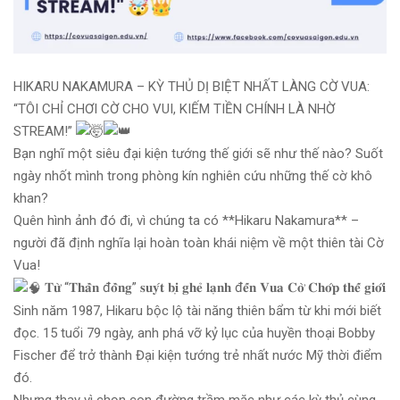
HIKARU NAKAMURA – KỲ THỦ DỊ BIỆT NHẤT LÀNG CỜ VUA:
“TÔI CHỈ CHƠI CỜ CHO VUI, KIẾM TIỀN CHÍNH LÀ NHỜ
STREAM!”
Bạn nghĩ một siêu đại kiện tướng thế giới sẽ như thế nào? Suốt
ngày nhốt mình trong phòng kín nghiên cứu những thế cờ khô
khan?
Quên hình ảnh đó đi, vì chúng ta có **Hikaru Nakamura** –
người đã định nghĩa lại hoàn toàn khái niệm về một thiên tài Cờ
Vua!
𝐓𝐮̛̀ “𝐓𝐡𝐚̂̀𝐧 đ𝐨̂̀𝐧𝐠” 𝐬𝐮𝐲́𝐭 𝐛𝐢̣ 𝐠𝐡𝐞̉ 𝐥𝐚̣𝐧𝐡 đ𝐞̂́𝐧 𝐕𝐮𝐚 𝐂𝐨̛̀ 𝐂𝐡𝐨̛́𝐩 𝐭𝐡𝐞̂́ 𝐠𝐢𝐨̛́𝐢
Sinh năm 1987, Hikaru bộc lộ tài năng thiên bẩm từ khi mới biết
đọc. 15 tuổi 79 ngày, anh phá vỡ kỷ lục của huyền thoại Bobby
Fischer để trở thành Đại kiện tướng trẻ nhất nước Mỹ thời điểm
đó.
Nhưng thay vì chọn con đường trầm mặc như các kỳ thủ cùng