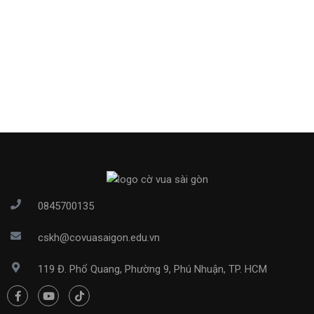
0845700135
cskh@covuasaigon.edu.vn
119 Đ. Phổ Quang, Phường 9, Phú Nhuận, TP. HCM