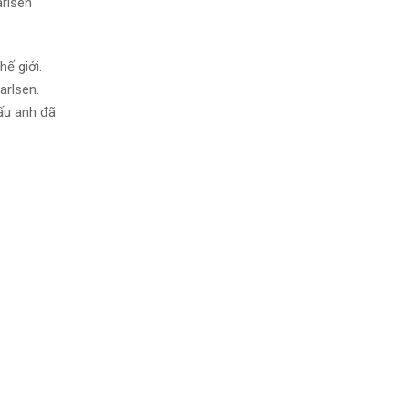
arlsen
ế giới.
arlsen.
đấu anh đã