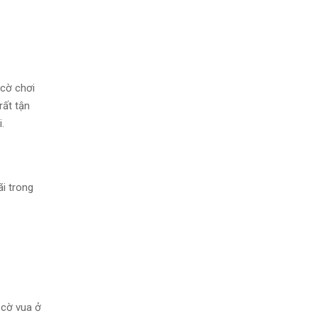
 cờ chơi
rất tận
.
i trong
 cờ vua ở