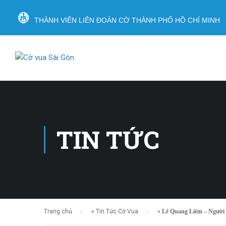
THÀNH VIÊN LIÊN ĐOÀN CỜ THÀNH PHỐ HỒ CHÍ MINH
TIN TỨC
Trang chủ
»
Tin Tức Cờ Vua
»
Lê Quang Liêm – Người c