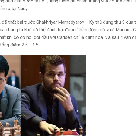
ng đầu của nước ta Lê Quang Liêm đã chiến thắng vua cờ thế giới C
n ra tại Nauy.
 để thất bại trước Shakhriyar Mamedyarov – Kỳ thủ đứng thứ 9 của th
 của chúng ta khó có thể đánh bại được “thần đồng cờ vua” Magnus C
ất khi có cơ hội đối đầu với Carlsen chỉ là cầm hoà. Và sau 4 ván 
tổng điểm 2.5 – 1.5.