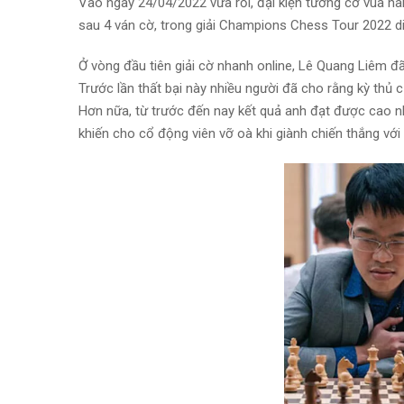
Vào ngày 24/04/2022 vừa rồi, đại kiện tướng cờ vua hà
sau 4 ván cờ, trong giải Champions Chess Tour 2022 diễ
Ở vòng đầu tiên giải cờ nhanh online, Lê Quang Liêm đã
Trước lần thất bại này nhiều người đã cho rằng kỳ thủ
Hơn nữa, từ trước đến nay kết quả anh đạt được cao nh
khiến cho cổ động viên vỡ oà khi giành chiến thắng với 