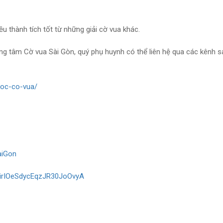
u thành tích tốt từ những giải cờ vua khác.
ng tâm Cờ vua Sài Gòn, quý phụ huynh có thể liên hệ qua các kênh s
hoc-co-vua/
aiGon
CirIOeSdycEqzJR30JoOvyA