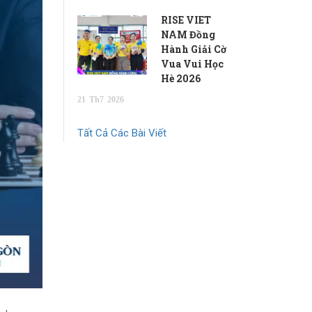
RISE VIET
NAM Đồng
Hành Giải Cờ
Vua Vui Học
Hè 2026
21
Th7
2026
Tất Cả Các Bài Viết