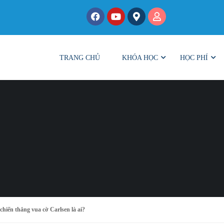
TRANG CHỦ
KHÓA HỌC
HỌC PHÍ
hiến thắng vua cờ Carlsen là ai?