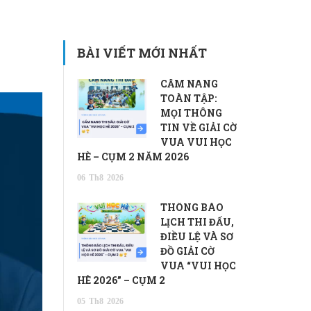
BÀI VIẾT MỚI NHẤT
CẨM NANG
TOÀN TẬP:
MỌI THÔNG
TIN VỀ GIẢI CỜ
VUA VUI HỌC
HÈ – CỤM 2 NĂM 2026
06
Th8
2026
THÔNG BÁO
LỊCH THI ĐẤU,
ĐIỀU LỆ VÀ SƠ
ĐỒ GIẢI CỜ
VUA “VUI HỌC
HÈ 2026” – CỤM 2
05
Th8
2026