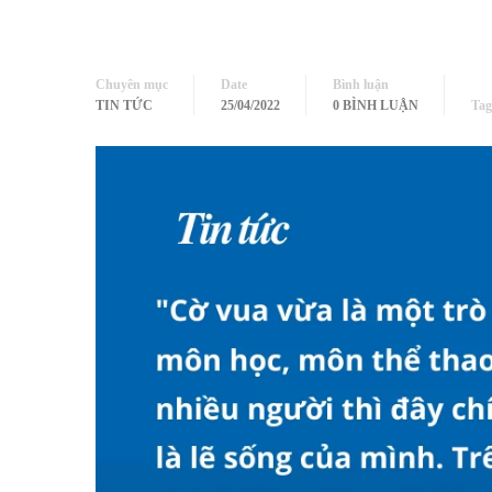
Chuyên mục
Date
Bình luận
TIN TỨC
25/04/2022
0 BÌNH LUẬN
Tag