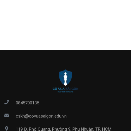
0845700135
cskh@covuasaigon.edu.vn
119 Đ. Phổ Quang, Phường 9, Phú Nhuận, TP. HCM