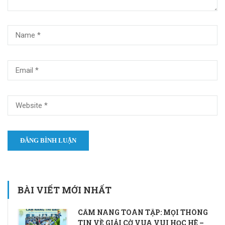
BÀI VIẾT MỚI NHẤT
CẨM NANG TOÀN TẬP: MỌI THÔNG
TIN VỀ GIẢI CỜ VUA VUI HỌC HÈ –