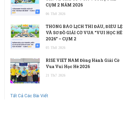
CỤM 2 NĂM 2026
06
Th8
2026
THÔNG BÁO LỊCH THI ĐẤU, ĐIỀU LỆ
VÀ SƠ ĐỒ GIẢI CỜ VUA “VUI HỌC HÈ
2026” – CỤM 2
05
Th8
2026
RISE VIET NAM Đồng Hành Giải Cờ
Vua Vui Học Hè 2026
21
Th7
2026
Tất Cả Các Bài Viết