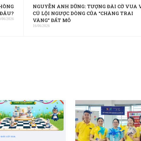
KHÔNG
NGUYỄN ANH DŨNG: TƯỢNG ĐÀI CỜ VUA 
 ĐÂU?
CÚ LỘI NGƯỢC DÒNG CỦA “CHÀNG TRAI
0/06/2026
VÀNG” ĐẤT MỎ
16/06/2026