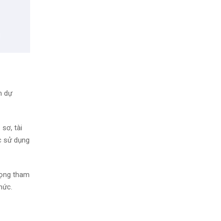
m dự
sơ, tài
c sử dụng
vọng tham
hức.