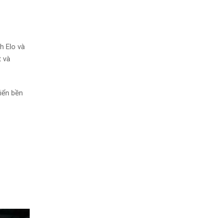
h Elo và
t và
iển bền