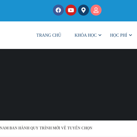
TRANG CHỦ
KHÓA HỌC
HỌC PHÍ
 NAM BAN HÀNH QUY TRÌNH MỚI VỀ TUYỂN CHỌN