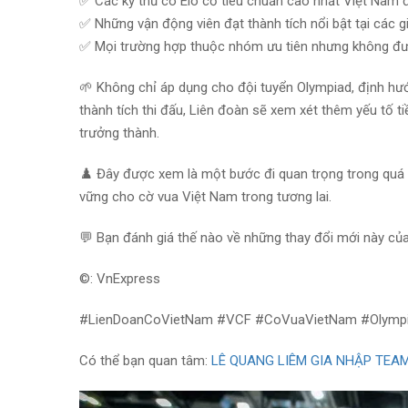
✅
Các kỳ thủ có Elo cờ tiêu chuẩn cao nhất Việt Nam 
✅
Những vận động viên đạt thành tích nổi bật tại các g
✅
Mọi trường hợp thuộc nhóm ưu tiên nhưng không được
🌱
Không chỉ áp dụng cho đội tuyển Olympiad, định hư
thành tích thi đấu, Liên đoàn sẽ xem xét thêm yếu tố t
trưởng thành.
♟️
Đây được xem là một bước đi quan trọng trong quá tr
vững cho cờ vua Việt Nam trong tương lai.
💬
Bạn đánh giá thế nào về những thay đổi mới này củ
©️
: VnExpress
#LienDoanCoVietNam
#VCF
#CoVuaVietNam
#Olymp
Có thể bạn quan tâm:
LÊ QUANG LIÊM GIA NHẬP TEA