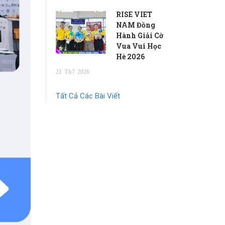
RISE VIET
NAM Đồng
Hành Giải Cờ
Vua Vui Học
Hè 2026
21
Th7
2026
Tất Cả Các Bài Viết