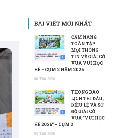
BÀI VIẾT MỚI NHẤT
CẨM NANG
TOÀN TẬP:
MỌI THÔNG
TIN VỀ GIẢI CỜ
VUA VUI HỌC
HÈ – CỤM 2 NĂM 2026
06
Th8
2026
THÔNG BÁO
LỊCH THI ĐẤU,
ĐIỀU LỆ VÀ SƠ
ĐỒ GIẢI CỜ
VUA “VUI HỌC
HÈ 2026” – CỤM 2
05
Th8
2026