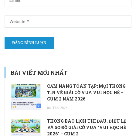
BÀI VIẾT MỚI NHẤT
CẨM NANG TOÀN TẬP: MỌI THÔNG
TIN VỀ GIẢI CỜ VUA VUI HỌC HÈ –
CỤM 2 NĂM 2026
06
Th8
2026
THÔNG BÁO LỊCH THI ĐẤU, ĐIỀU LỆ
VÀ SƠ ĐỒ GIẢI CỜ VUA “VUI HỌC HÈ
2026” – CỤM 2