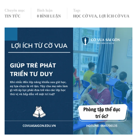
Chuyên mục
Bình luận
Tags
,
TIN TỨC
0 BÌNH LUẬN
HỌC CỜ VUA
LỢI ÍCH CỜ VUA