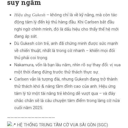
suy ngẫm
– không chỉ là về kỹ năng, mà còn tác
Hiệu ứng Gukesh
động tâm lý đến kỳ thủ hàng đầu. Khi Carlsen bắt đầu
nghi ngờ chính mình, đó là dấu hiệu cho thấy thế hệ mới
đang áp sát.
Dù Gukesh còn trẻ, anh đã chứng minh được sức mạnh
về chiến thuật, nhất là trong cờ nhanh – khiến mọi đối
thủ phải coi trọng.
Nakamura, vốn là bạn lâu năm, nhìn rõ sự thay đổi: vị vua
một thời đang đứng trước thử thách thực sự.
Carlsen vẫn là tượng đài, nhưng Gukesh đang trở thành
thử thách khó & nâng tầm đỉnh cao của anh. Hiệu ứng
tâm lý từ một tài năng trẻ không dễ vượt qua – và đây
chắc chắn sẽ là câu chuyện tâm điểm trong làng cờ nửa
cuối năm 2025.
——————————————
HỆ THỐNG TRUNG TÂM CỜ VUA SÀI GÒN (SGC)