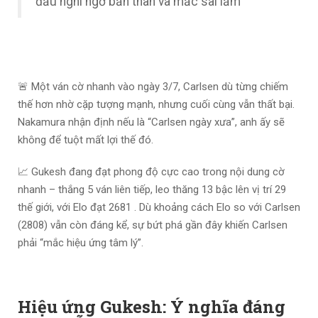
đầu nghi ngờ bản thân và mắc sai lầm”
🚨 Một ván cờ nhanh vào ngày 3/7, Carlsen dù từng chiếm
thế hơn nhờ cặp tượng mạnh, nhưng cuối cùng vẫn thất bại.
Nakamura nhận định nếu là “Carlsen ngày xưa”, anh ấy sẽ
không để tuột mất lợi thế đó.
📈 Gukesh đang đạt phong độ cực cao trong nội dung cờ
nhanh – thắng 5 ván liên tiếp, leo thăng 13 bậc lên vị trí 29
thế giới, với Elo đạt 2681
. Dù khoảng cách Elo so với Carlsen
(2808) vẫn còn đáng kể, sự bứt phá gần đây khiến Carlsen
phải “mắc hiệu ứng tâm lý”.
Hiệu ứng Gukesh: Ý nghĩa đáng