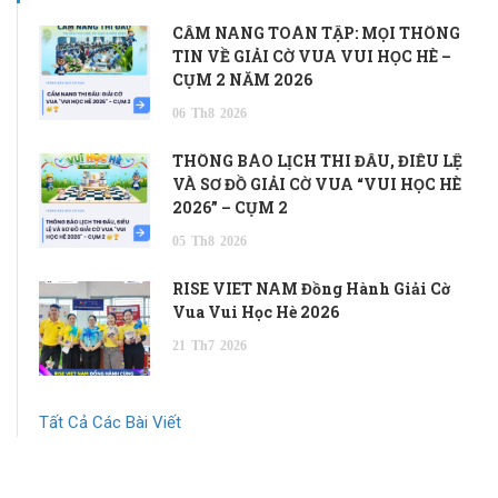
CẨM NANG TOÀN TẬP: MỌI THÔNG
TIN VỀ GIẢI CỜ VUA VUI HỌC HÈ –
CỤM 2 NĂM 2026
06
Th8
2026
THÔNG BÁO LỊCH THI ĐẤU, ĐIỀU LỆ
VÀ SƠ ĐỒ GIẢI CỜ VUA “VUI HỌC HÈ
2026” – CỤM 2
05
Th8
2026
RISE VIET NAM Đồng Hành Giải Cờ
Vua Vui Học Hè 2026
21
Th7
2026
Tất Cả Các Bài Viết