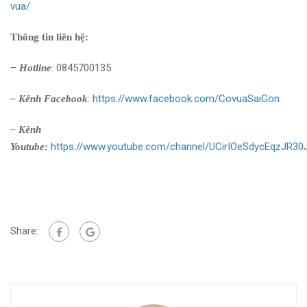
vua/
Thông tin liên hệ:
–
: 0845700135
Hotline
:
https://www.facebook.com/CovuaSaiGon
– Kênh Facebook
– Kênh
https://www.youtube.com/channel/UCirIOeSdycEqzJR3
Youtube:
Share: