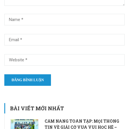
BÀI VIẾT MỚI NHẤT
CẨM NANG TOÀN TẬP: MỌI THÔNG
TIN VỀ GIẢI CỜ VUA VUI HỌC HÈ –