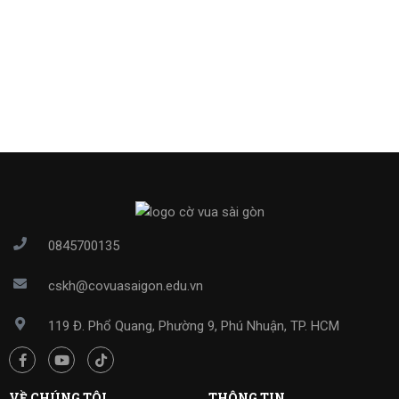
0845700135
cskh@covuasaigon.edu.vn
119 Đ. Phổ Quang, Phường 9, Phú Nhuận, TP. HCM
VỀ CHÚNG TÔI
THÔNG TIN