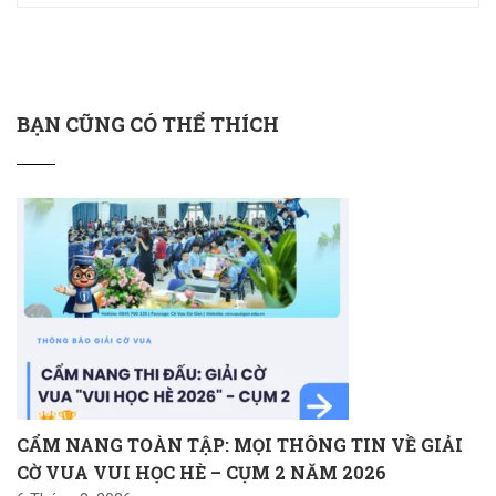
BẠN CŨNG CÓ THỂ THÍCH
CẨM NANG TOÀN TẬP: MỌI THÔNG TIN VỀ GIẢI
CỜ VUA VUI HỌC HÈ – CỤM 2 NĂM 2026