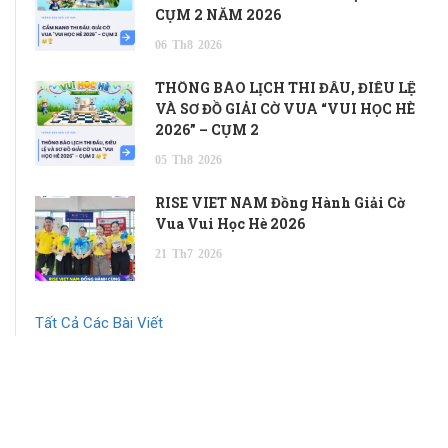
CỤM 2 NĂM 2026
06
Th8
2026
THÔNG BÁO LỊCH THI ĐẤU, ĐIỀU LỆ
VÀ SƠ ĐỒ GIẢI CỜ VUA “VUI HỌC HÈ
2026” – CỤM 2
05
Th8
2026
RISE VIET NAM Đồng Hành Giải Cờ
Vua Vui Học Hè 2026
21
Th7
2026
Tất Cả Các Bài Viết