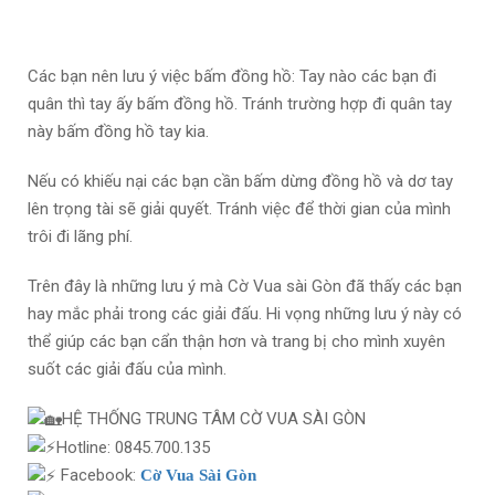
Các bạn nên lưu ý việc bấm đồng hồ: Tay nào các bạn đi
quân thì tay ấy bấm đồng hồ. Tránh trường hợp đi quân tay
này bấm đồng hồ tay kia.
Nếu có khiếu nại các bạn cần bấm dừng đồng hồ và dơ tay
lên trọng tài sẽ giải quyết. Tránh việc để thời gian của mình
trôi đi lãng phí.
Trên đây là những lưu ý mà Cờ Vua sài Gòn đã thấy các bạn
hay mắc phải trong các giải đấu. Hi vọng những lưu ý này có
thể giúp các bạn cẩn thận hơn và trang bị cho mình xuyên
suốt các giải đấu của mình.
HỆ THỐNG TRUNG TÂM CỜ VUA SÀI GÒN
Hotline: 0845.700.135
Facebook:
Cờ Vua Sài Gòn