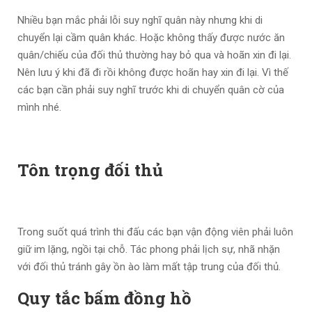
Nhiều bạn mắc phải lỗi suy nghĩ quân này nhưng khi di
chuyển lại cầm quân khác. Hoặc không thấy được nước ăn
quân/chiếu của đối thủ thường hay bỏ qua và hoãn xin đi lại.
Nên lưu ý khi đã đi rồi không được hoãn hay xin đi lại. Vì thế
các bạn cần phải suy nghĩ trước khi di chuyển quân cờ của
mình nhé.
Tôn trọng đối thủ
Trong suốt quá trình thi đấu các bạn vận động viên phải luôn
giữ im lặng, ngồi tại chỗ. Tác phong phải lịch sự, nhã nhặn
với đối thủ tránh gây ồn ào làm mất tập trung của đối thủ.
Quy tắc bấm đồng hồ