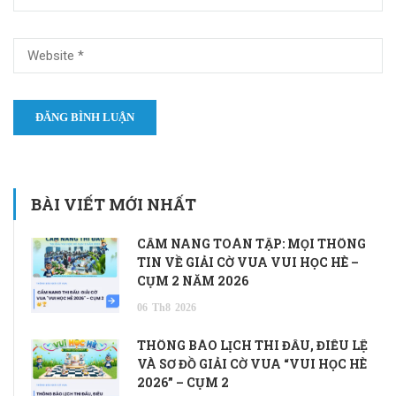
BÀI VIẾT MỚI NHẤT
CẨM NANG TOÀN TẬP: MỌI THÔNG
TIN VỀ GIẢI CỜ VUA VUI HỌC HÈ –
CỤM 2 NĂM 2026
06
Th8
2026
THÔNG BÁO LỊCH THI ĐẤU, ĐIỀU LỆ
VÀ SƠ ĐỒ GIẢI CỜ VUA “VUI HỌC HÈ
2026” – CỤM 2