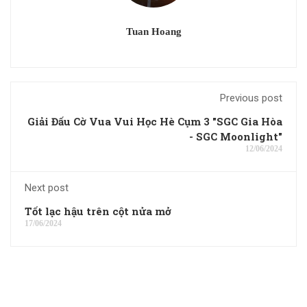
Tuan Hoang
Previous post
Giải Đấu Cờ Vua Vui Học Hè Cụm 3 "SGC Gia Hòa
- SGC Moonlight"
12/06/2024
Next post
Tốt lạc hậu trên cột nửa mở
17/06/2024