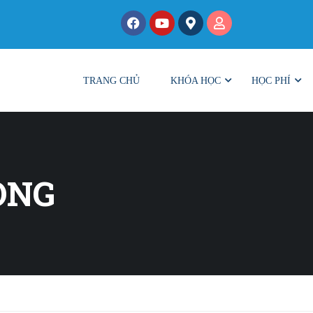
TRANG CHỦ
KHÓA HỌC
HỌC PHÍ
ONG