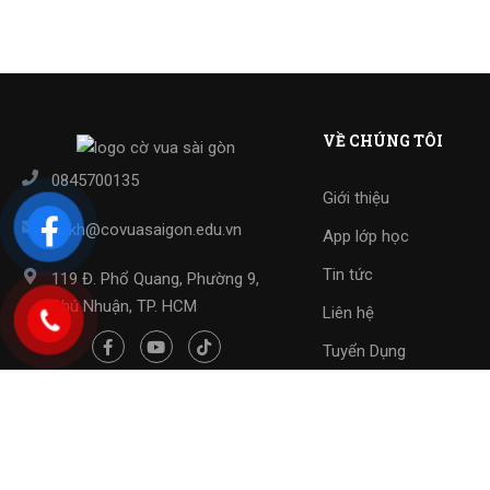
VỀ CHÚNG TÔI
0845700135
Giới thiệu
cskh@covuasaigon.edu.vn
App lớp học
Tin tức
119 Đ. Phổ Quang, Phường 9,
Phú Nhuận, TP. HCM
Liên hệ
Tuyển Dụng
Copyright 2023 ©
Cờ Vua Sài Gòn