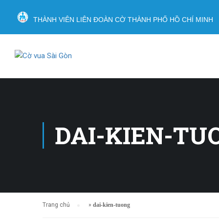
THÀNH VIÊN LIÊN ĐOÀN CỜ THÀNH PHỐ HỒ CHÍ MINH
DAI-KIEN-TU
Trang chủ
»
dai-kien-tuong