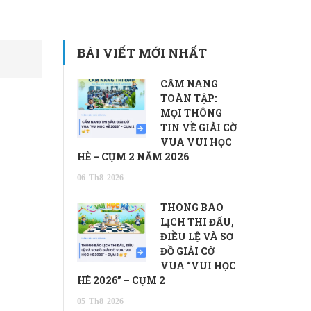
BÀI VIẾT MỚI NHẤT
CẨM NANG
TOÀN TẬP:
MỌI THÔNG
TIN VỀ GIẢI CỜ
VUA VUI HỌC
HÈ – CỤM 2 NĂM 2026
06
Th8
2026
THÔNG BÁO
LỊCH THI ĐẤU,
ĐIỀU LỆ VÀ SƠ
ĐỒ GIẢI CỜ
VUA “VUI HỌC
HÈ 2026” – CỤM 2
05
Th8
2026