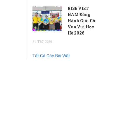
RISE VIET
NAM Đồng
Hành Giải Cờ
Vua Vui Học
Hè 2026
21
Th7
2026
Tất Cả Các Bài Viết