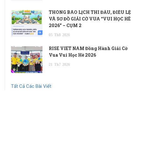
THÔNG BÁO LỊCH THI ĐẤU, ĐIỀU LỆ
VÀ SƠ ĐỒ GIẢI CỜ VUA “VUI HỌC HÈ
2026” – CỤM 2
05
Th8
2026
RISE VIET NAM Đồng Hành Giải Cờ
Vua Vui Học Hè 2026
21
Th7
2026
Tất Cả Các Bài Viết