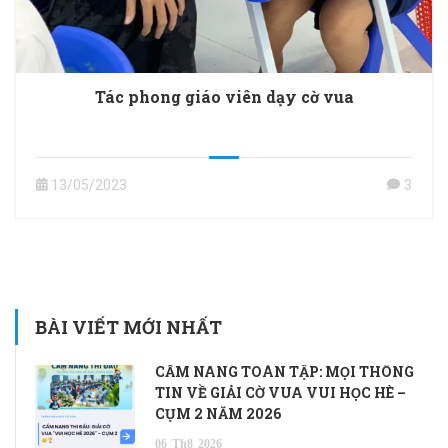
Tác phong giáo viên dạy cờ vua
13/05/2023
3
BÀI VIẾT MỚI NHẤT
CẨM NANG TOÀN TẬP: MỌI THÔNG
TIN VỀ GIẢI CỜ VUA VUI HỌC HÈ –
CỤM 2 NĂM 2026
06
Th8
2026