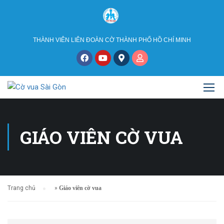
THÀNH VIÊN LIÊN ĐOÀN CỜ THÀNH PHỐ HỒ CHÍ MINH
GIÁO VIÊN CỜ VUA
Trang chủ
»
Giáo viên cờ vua