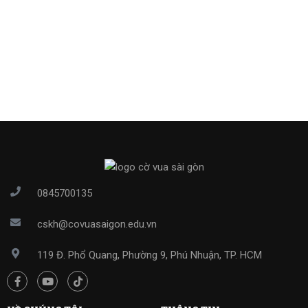
0845700135
cskh@covuasaigon.edu.vn
119 Đ. Phổ Quang, Phường 9, Phú Nhuận, TP. HCM