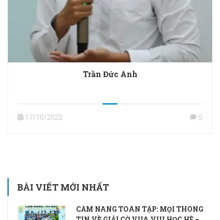
Trần Đức Anh
17/10/2022
0
BÀI VIẾT MỚI NHẤT
CẨM NANG TOÀN TẬP: MỌI THÔNG
TIN VỀ GIẢI CỜ VUA VUI HỌC HÈ –