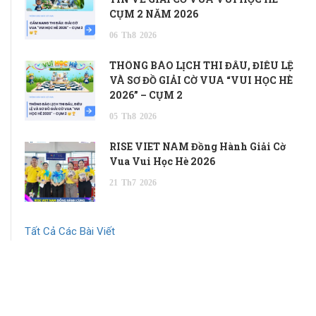
CỤM 2 NĂM 2026
06
Th8
2026
THÔNG BÁO LỊCH THI ĐẤU, ĐIỀU LỆ
VÀ SƠ ĐỒ GIẢI CỜ VUA “VUI HỌC HÈ
2026” – CỤM 2
05
Th8
2026
RISE VIET NAM Đồng Hành Giải Cờ
Vua Vui Học Hè 2026
21
Th7
2026
Tất Cả Các Bài Viết