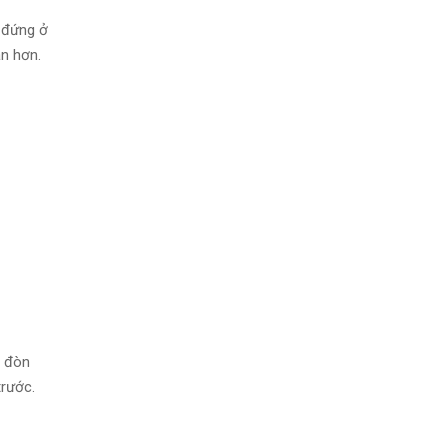
à đứng ở
n hơn.
g đòn
trước.