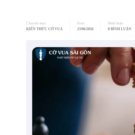
Chuyên mục
Date
Bình luận
KIẾN THỨC CỜ VUA
23/06/2026
0 BÌNH LUẬN