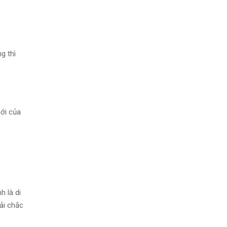
g thì
mới của
h là di
ải chắc