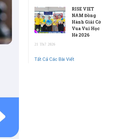
RISE VIET
NAM Đồng
Hành Giải Cờ
Vua Vui Học
Hè 2026
21
Th7
2026
Tất Cả Các Bài Viết