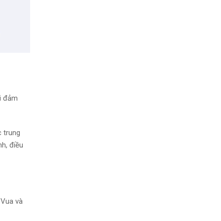
ải đảm
c trung
nh, điều
 Vua và