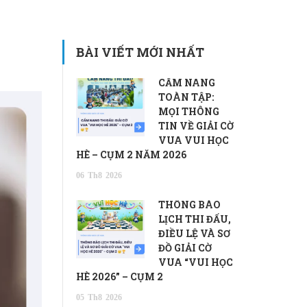
BÀI VIẾT MỚI NHẤT
CẨM NANG
TOÀN TẬP:
MỌI THÔNG
TIN VỀ GIẢI CỜ
VUA VUI HỌC
HÈ – CỤM 2 NĂM 2026
06
Th8
2026
THÔNG BÁO
LỊCH THI ĐẤU,
ĐIỀU LỆ VÀ SƠ
ĐỒ GIẢI CỜ
VUA “VUI HỌC
HÈ 2026” – CỤM 2
05
Th8
2026