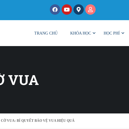
TRANG CHỦ
KHÓA HỌC
HỌC PHÍ
Ờ VUA
CỜ VUA: BÍ QUYẾT BẢO VỆ VUA HIỆU QUẢ