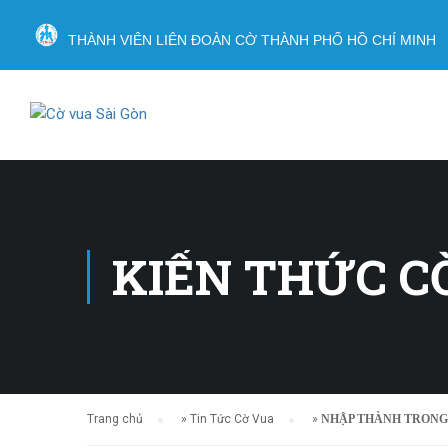
THÀNH VIÊN LIÊN ĐOÀN CỜ THÀNH PHỐ HỒ CHÍ MINH
KIẾN THỨC C
Trang chủ
»
Tin Tức Cờ Vua
»
NHẬP THÀNH TRONG 