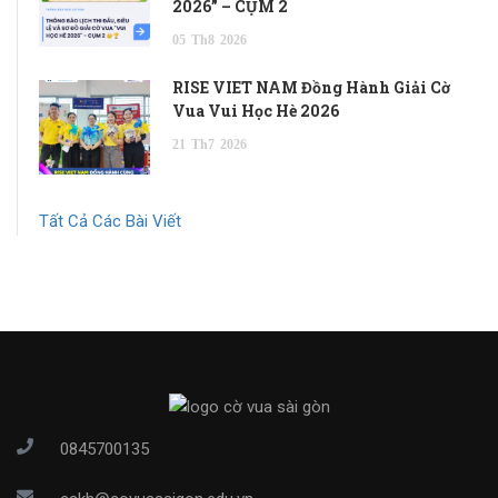
2026” – CỤM 2
05
Th8
2026
RISE VIET NAM Đồng Hành Giải Cờ
Vua Vui Học Hè 2026
21
Th7
2026
Tất Cả Các Bài Viết
0845700135