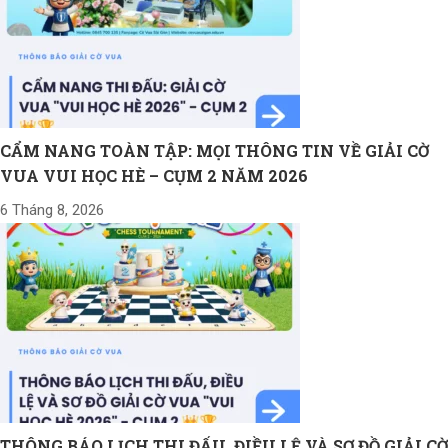
CẨM NANG TOÀN TẬP: MỌI THÔNG TIN VỀ GIẢI CỜ
VUA VUI HỌC HÈ – CỤM 2 NĂM 2026
6 Tháng 8, 2026
THÔNG BÁO LỊCH THI ĐẤU, ĐIỀU LỆ VÀ SƠ ĐỒ GIẢI CỜ