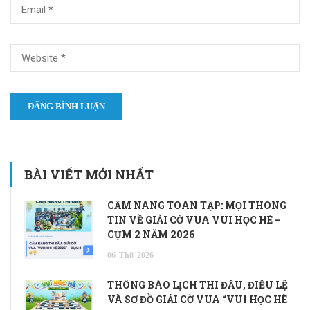
BÀI VIẾT MỚI NHẤT
CẨM NANG TOÀN TẬP: MỌI THÔNG
TIN VỀ GIẢI CỜ VUA VUI HỌC HÈ –
CỤM 2 NĂM 2026
06
Th8
2026
THÔNG BÁO LỊCH THI ĐẤU, ĐIỀU LỆ
VÀ SƠ ĐỒ GIẢI CỜ VUA “VUI HỌC HÈ