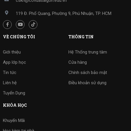
cskh@covuasaigon.edu.vn
119 Đ. Phổ Quang, Phường 9, Phú Nhuận, TP. HCM
VỀ CHÚNG TÔI
THÔNG TIN
Giới thiệu
Hệ Thống trung tâm
App lớp học
Cửa hàng
Tin tức
Chính sách bảo mật
Liên hệ
Điều khoản sử dụng
Tuyển Dụng
KHÓA HỌC
Khuyến Mãi
Học kèm tại nhà