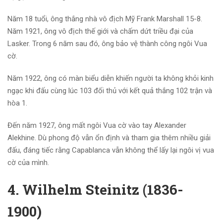
Năm 18 tuổi, ông thắng nhà vô địch Mỹ Frank Marshall 15-8.
Năm 1921, ông vô địch thế giới và chấm dứt triều đại của
Lasker. Trong 6 năm sau đó, ông bảo vệ thành công ngôi Vua
cờ.
Năm 1922, ông có màn biểu diễn khiến người ta không khỏi kinh
ngạc khi đấu cùng lúc 103 đối thủ với kết quả thắng 102 trận và
hòa 1.
Đến năm 1927, ông mất ngôi Vua cờ vào tay Alexander
Alekhine. Dù phong độ vẫn ổn định và tham gia thêm nhiều giải
đấu, đáng tiếc rằng Capablanca vẫn không thể lấy lại ngôi vị vua
cờ của mình.
4. Wilhelm Steinitz (1836-
1900)