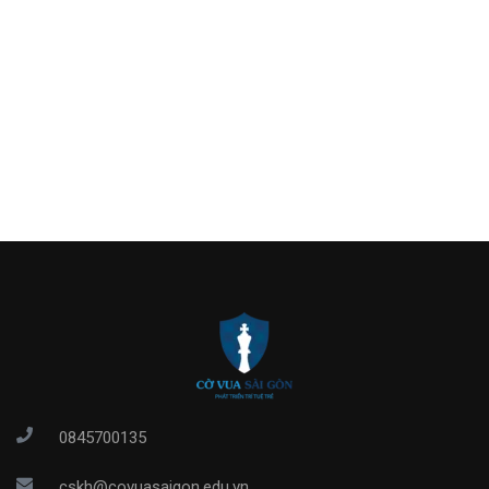
0845700135
cskh@covuasaigon.edu.vn