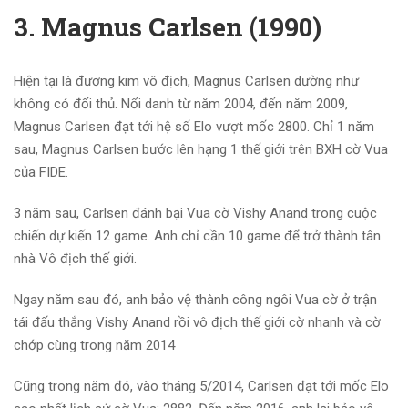
3. Magnus Carlsen (1990)
Hiện tại là đương kim vô địch, Magnus Carlsen dường như
không có đối thủ. Nổi danh từ năm 2004, đến năm 2009,
Magnus Carlsen đạt tới hệ số Elo vượt mốc 2800. Chỉ 1 năm
sau, Magnus Carlsen bước lên hạng 1 thế giới trên BXH cờ Vua
của FIDE.
3 năm sau, Carlsen đánh bại Vua cờ Vishy Anand trong cuộc
chiến dự kiến 12 game. Anh chỉ cần 10 game để trở thành tân
nhà Vô địch thế giới.
Ngay năm sau đó, anh bảo vệ thành công ngôi Vua cờ ở trận
tái đấu thắng Vishy Anand rồi vô địch thế giới cờ nhanh và cờ
chớp cùng trong năm 2014
Cũng trong năm đó, vào tháng 5/2014, Carlsen đạt tới mốc Elo