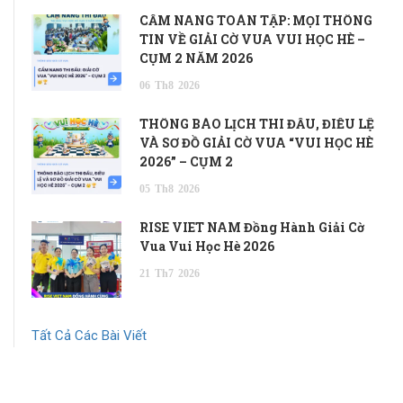
CẨM NANG TOÀN TẬP: MỌI THÔNG
TIN VỀ GIẢI CỜ VUA VUI HỌC HÈ –
CỤM 2 NĂM 2026
06
Th8
2026
THÔNG BÁO LỊCH THI ĐẤU, ĐIỀU LỆ
VÀ SƠ ĐỒ GIẢI CỜ VUA “VUI HỌC HÈ
2026” – CỤM 2
05
Th8
2026
RISE VIET NAM Đồng Hành Giải Cờ
Vua Vui Học Hè 2026
21
Th7
2026
Tất Cả Các Bài Viết