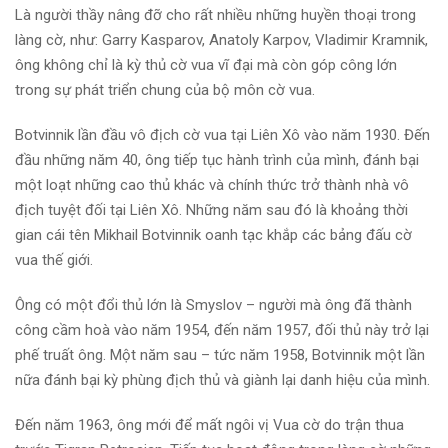
Là người thầy nâng đỡ cho rất nhiều những huyền thoại trong
làng cờ, như: Garry Kasparov, Anatoly Karpov, Vladimir Kramnik,
ông không chỉ là kỳ thủ cờ vua vĩ đại mà còn góp công lớn
trong sự phát triển chung của bộ môn cờ vua.
Botvinnik lần đầu vô địch cờ vua tại Liên Xô vào năm 1930. Đến
đầu những năm 40, ông tiếp tục hành trình của mình, đánh bại
một loạt những cao thủ khác và chính thức trở thành nhà vô
địch tuyệt đối tại Liên Xô. Những năm sau đó là khoảng thời
gian cái tên Mikhail Botvinnik oanh tạc khắp các bảng đấu cờ
vua thế giới.
Ông có một đổi thủ lớn là Smyslov – người mà ông đã thành
công cầm hoà vào năm 1954, đến năm 1957, đối thủ này trở lại
phế truất ông. Một năm sau – tức năm 1958, Botvinnik một lần
nữa đánh bại kỳ phùng địch thủ và giành lại danh hiệu của mình.
Đến năm 1963, ông mới để mất ngôi vị Vua cờ do trận thua