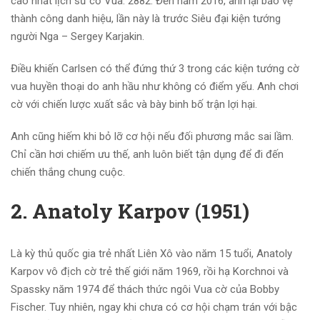
cao nhất lịch sử cờ Vua: 2882. Đến năm 2016, anh lại bảo vệ
thành công danh hiệu, lần này là trước Siêu đại kiện tướng
người Nga – Sergey Karjakin.
Điều khiến Carlsen có thể đứng thứ 3 trong các kiện tướng cờ
vua huyền thoại do anh hầu như không có điểm yếu. Anh chơi
cờ với chiến lược xuất sắc và bày binh bố trận lợi hại.
Anh cũng hiếm khi bỏ lỡ cơ hội nếu đối phương mắc sai lầm.
Chỉ cần hơi chiếm ưu thế, anh luôn biết tận dụng để đi đến
chiến thắng chung cuộc.
2. Anatoly Karpov (1951)
Là kỳ thủ quốc gia trẻ nhất Liên Xô vào năm 15 tuổi, Anatoly
Karpov vô địch cờ trẻ thế giới năm 1969, rồi hạ Korchnoi và
Spassky năm 1974 để thách thức ngôi Vua cờ của Bobby
Fischer. Tuy nhiên, ngay khi chưa có cơ hội chạm trán với bậc