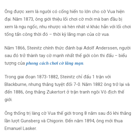
Ông được xem là người có cống hiến to lớn cho cờ Vua hiện
đại. Năm 1873, ông giới thiệu lối chơi cờ mới mà ban đầu bị
xem là ngu ngốc, nhu nhược và hèn nhát vì khác hẳn với lối chơi
tổng tấn công thời đó – thời kỳ lãng mạn của cờ vua.
Năm 1866, Steinitz chính thức đánh bại Adolf Anderssen, người
sau đó trở thành tay cờ mạnh nhất thế giới còn thi đấu – biểu
tượng của
.
phong cách chơi cờ lãng mạn
Trong giai đoạn 1873-1882, Steinitz chỉ đấu 1 trận với
Blackburne, nhưng thắng tuyệt đối 7-0. Năm 1882 ông trở lại và
đến 1886, ông thắng Zukertort ở trận tranh ngôi Vô địch thế
giới.
Ông thống trị làng cờ Vua thế giới trong 8 năm sau đó khi thắng
lần lượt Gunsberg và Chigorin. Đến năm 1894, ông mới thua
Emanuel Lasker.