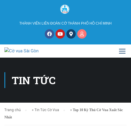
THÀNH VIÊN LIÊN ĐOÀN CỜ THÀNH PHỐ HỒ CHÍ MINH
TIN TỨC
Trang chủ
»
Tin Tức Cờ Vua
»
Top 10 Kỳ Thủ Cờ Vua Xuất Sắc
Nhất