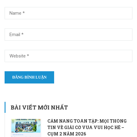
BÀI VIẾT MỚI NHẤT
CẨM NANG TOÀN TẬP: MỌI THÔNG
TIN VỀ GIẢI CỜ VUA VUI HỌC HÈ –
CỤM 2 NĂM 2026