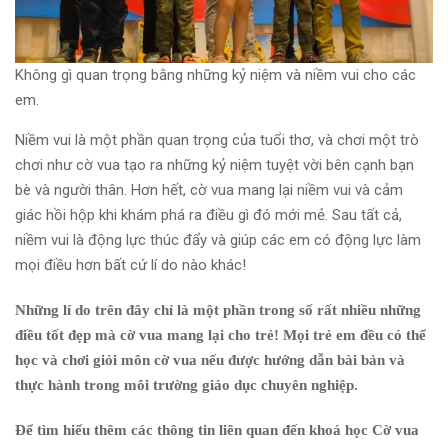
Không gì quan trọng bằng những kỷ niệm và niềm vui cho các
em.
Niềm vui là một phần quan trọng của tuổi thơ, và chơi một trò
chơi như cờ vua tạo ra những kỷ niệm tuyệt vời bên cạnh bạn
bè và người thân. Hơn hết, cờ vua mang lại niềm vui và cảm
giác hồi hộp khi khám phá ra điều gì đó mới mẻ. Sau tất cả,
niềm vui là động lực thúc đẩy và giúp các em có động lực làm
mọi điều hơn bất cứ lí do nào khác!
Những lí do trên đây chỉ là một phần trong số rất nhiều những
điều tốt đẹp mà cờ vua mang lại cho trẻ! Mọi trẻ em đều có thể
học và chơi giỏi môn cờ vua nếu được hướng dẫn bài bản và
thực hành trong môi trường giáo dục chuyên nghiệp.
Để tìm hiểu thêm các thông tin liên quan đến khoá học Cờ vua