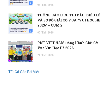
06
Th8
2026
THÔNG BÁO LỊCH THI ĐẤU, ĐIỀU LỆ
VÀ SƠ ĐỒ GIẢI CỜ VUA “VUI HỌC HÈ
2026” – CỤM 2
05
Th8
2026
RISE VIET NAM Đồng Hành Giải Cờ
Vua Vui Học Hè 2026
21
Th7
2026
Tất Cả Các Bài Viết