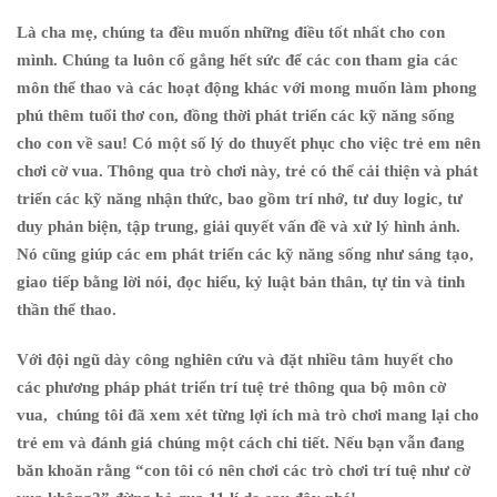
Là cha mẹ, chúng ta đều muốn những điều tốt nhất cho con
mình. Chúng ta luôn cố gắng hết sức để các con tham gia các
môn thể thao và các hoạt động khác với mong muốn làm phong
phú thêm tuổi thơ con, đồng thời phát triển các kỹ năng sống
cho con về sau! Có một số lý do thuyết phục cho việc trẻ em nên
chơi cờ vua. Thông qua trò chơi này, trẻ có thể cải thiện và phát
triển các kỹ năng nhận thức, bao gồm trí nhớ, tư duy logic, tư
duy phản biện, tập trung, giải quyết vấn đề và xử lý hình ảnh.
Nó cũng giúp các em phát triển các kỹ năng sống như sáng tạo,
giao tiếp bằng lời nói, đọc hiểu, kỷ luật bản thân, tự tin và tinh
thần thể thao.
Với đội ngũ dày công nghiên cứu và đặt nhiều tâm huyết cho
các phương pháp phát triển trí tuệ trẻ thông qua bộ môn cờ
vua, chúng tôi đã xem xét từng lợi ích mà trò chơi mang lại cho
trẻ em và đánh giá chúng một cách chi tiết. Nếu bạn vẫn đang
băn khoăn rằng “con tôi có nên chơi các trò chơi trí tuệ như cờ