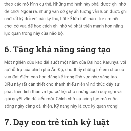
theo các mô hình cụ thể. Những mô hình này phải được ghi nhớ
để chơi. Ngoài ra, những ván cờ gây ấn tượng vẫn luôn được ghi
nhớ rất kỹ đối với các kỳ thủ, bất kể lứa tuổi nào. Trẻ em nên
chơi cờ vua để học cách ghi nhớ và phát triển mạnh hơn năng
lực quan trọng này của não bộ.
6. Tăng khả năng sáng tạo
Một nghiên cứu kéo dài suốt một năm của Đại học Karunya, với
sự hỗ trợ của chính phủ Ấn Độ, cho thấy những trẻ em chơi cờ
vua đạt điểm cao hơn đáng kể trong lĩnh vực như sáng tạo.
Điều này rất cần thiết cho thanh thiếu niên vì nó thúc đẩy sự
phát triển tinh thần và tạo cơ hội cho những cách suy nghĩ và
giải quyết vấn đề kiểu mới. Chính nhờ sự sáng tạo mà cuộc
sống ngày càng cải thiện. Kỹ năng này là cực kỳ quan trọng!
7. Dạy con trẻ tính kỷ luật