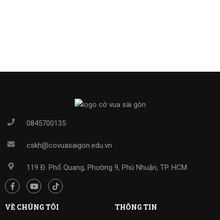
0845700135
cskh@covuasaigon.edu.vn
119 Đ. Phổ Quang, Phường 9, Phú Nhuận, TP. HCM
VỀ CHÚNG TÔI
THÔNG TIN