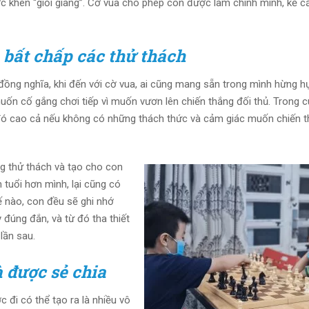
 khen “giỏi giang”. Cờ vua cho phép con được làm chính mình, kể c
 bất chấp các thử thách
đồng nghĩa, khi đến với cờ vua, ai cũng mang sẵn trong mình hừng hự
muốn cố gắng chơi tiếp vì muốn vươn lên chiến thắng đối thủ. Trong 
đó cao cả nếu không có những thách thức và cảm giác muốn chiến t
ng thử thách và tạo cho con
 tuổi hơn mình, lại cũng có
ế nào, con đều sẽ ghi nhớ
 đúng đắn, và từ đó tha thiết
lần sau.
à được sẻ chia
 đi có thể tạo ra là nhiều vô