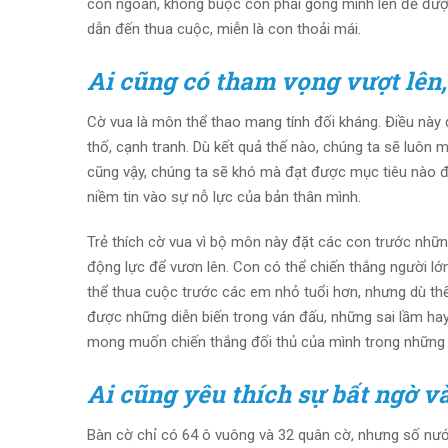
con ngoan, không buộc con phải gồng mình lên để được
dẫn đến thua cuộc, miễn là con thoải mái.
Ai cũng có tham vọng vượt lên,
Cờ vua là môn thể thao mang tính đối kháng. Điều này 
thố, cạnh tranh. Dù kết quả thế nào, chúng ta sẽ luôn 
cũng vậy, chúng ta sẽ khó mà đạt được mục tiêu nào 
niềm tin vào sự nỗ lực của bản thân mình.
Trẻ thích cờ vua vì bộ môn này đặt các con trước nhữ
động lực để vươn lên. Con có thể chiến thắng người lớn
thể thua cuộc trước các em nhỏ tuổi hơn, nhưng dù th
được những diễn biến trong ván đấu, những sai lầm hay
mong muốn chiến thắng đối thủ của mình trong những 
Ai cũng yêu thích sự bất ngờ v
Bàn cờ chỉ có 64 ô vuông và 32 quân cờ, nhưng số nước