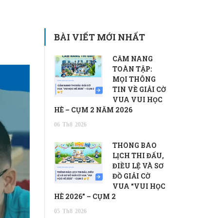
BÀI VIẾT MỚI NHẤT
CẨM NANG
TOÀN TẬP:
MỌI THÔNG
TIN VỀ GIẢI CỜ
VUA VUI HỌC
HÈ – CỤM 2 NĂM 2026
06
Th8
2026
THÔNG BÁO
LỊCH THI ĐẤU,
ĐIỀU LỆ VÀ SƠ
ĐỒ GIẢI CỜ
VUA “VUI HỌC
HÈ 2026” – CỤM 2
05
Th8
2026