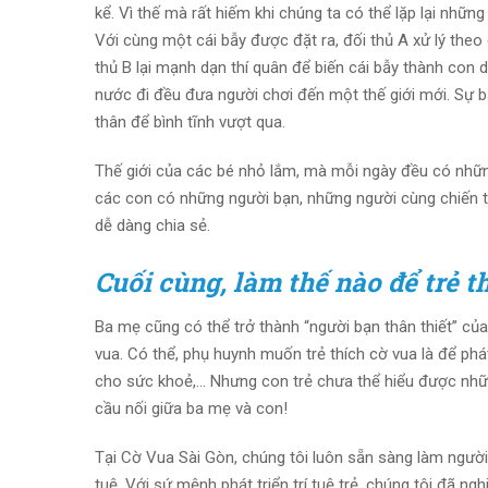
kể. Vì thế mà rất hiếm khi chúng ta có thể lặp lại những
Với cùng một cái bẫy được đặt ra, đối thủ A xử lý the
thủ B lại mạnh dạn thí quân để biến cái bẫy thành con d
nước đi đều đưa người chơi đến một thế giới mới. Sự bất 
thân để bình tĩnh vượt qua.
Thế giới của các bé nhỏ lắm, mà mỗi ngày đều có những
các con có những người bạn, những người cùng chiến t
dễ dàng chia sẻ.
Cuối cùng, làm thế nào để trẻ t
Ba mẹ cũng có thể trở thành “người bạn thân thiết” củ
vua. Có thể, phụ huynh muốn trẻ thích cờ vua là để phát
cho sức khoẻ,… Nhưng con trẻ chưa thể hiểu được những
cầu nối giữa ba mẹ và con!
Tại Cờ Vua Sài Gòn, chúng tôi luôn sẵn sàng làm người
tuệ. Với sứ mệnh phát triển trí tuệ trẻ, chúng tôi đã n