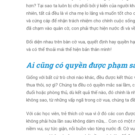
hơn? Tại sao ta luôn bị chi phối bởi ý kiến của người k
nhiên, tất cả đều là vì cha mẹ lo lắng và muốn tốt ch
và cứng cáp để nhận trách nhiệm cho chính cuộc sống 
đã chạm vào quân cờ, con phải thực hiện nước đi và về
Đối diện nhau trên bàn cờ vua, quyết định hay quyền hạn
và có thể thoải mái thể hiện bản thân mình!
Ai cũng có quyền được phạm s
Giống với bất cứ trò chơi nào khác, đều được kết thúc 
thua thôi, sợ gì? Chúng ta đều có quyền mắc sai lầm, có
đuổi hoặc phòng thủ, dù kết quả thế nào, đó chính là n
không sao, từ những vấp ngã trong cờ vua, chúng ta đề
Với các học viên, trẻ thích cờ vua vì ở đó các con đượ
không phải hứa lần sau không dám nữa,… Con có một nơ
niềm vui, sự tức giận, nỗi buồn vào từng nước đi. Cờ 