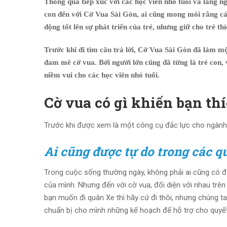
Thông qua tiếp xúc với các học viên nhỏ tuổi và lắng n
con đến với Cờ Vua Sài Gòn, ai cũng mong mỏi rằng cá
động tốt lên sự phát triển của trẻ, nhưng giữ cho trẻ t
Trước khi đi tìm câu trả lời, Cờ Vua Sài Gòn đã làm mộ
đam mê cờ vua. Bởi người lớn cũng đã từng là trẻ con,
niềm vui cho các học viên nhỏ tuổi.
Cờ vua có gì khiến bạn th
Trước khi được xem là một công cụ đắc lực cho ngành giá
Ai cũng
được tự do trong các q
Trong cuộc sống thường ngày, không phải ai cũng có đư
của mình. Nhưng đến với cờ vua, đối diện với nhau trên b
bạn muốn đi quân Xe thì hãy cứ đi thôi, nhưng chúng t
chuẩn bị cho mình những kế hoạch để hỗ trợ cho quyết 