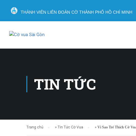
THÀNH VIÊN LIÊN ĐOÀN CỜ THÀNH PHỐ HỒ CHÍ MINH
TIN TỨC
Trang chủ
»
Tin Tức Cờ Vua
»
Vì Sao Trẻ Thích Cờ Vu