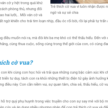
 ván cờ y hệt trong quá khứ.
Trẻ thích cờ vua vì luôn nhận được 
o cách phòng thủ, nhưng đối
ngờ và sự sẻ chia
ao hai lưỡi,… Mỗi ván cờ và
ngờ khiến cho trái tim loạn nhịp, đầu óc rối bời, rồi lại phải tự trấn
 điều muốn nói ra, mà đôi khi ba mẹ khó có thể thấu hiểu. Đến với 
hắng, cùng thua cuộc, sống cùng trong thế giới của con, có cùng đ
hích cờ vua?
a con khi cùng con học hỏi và trải qua những cung bậc cảm xúc khi c
 triển tư duy, tách con ra khỏi những thiết bị điện tử gây ảnh hưởng 
 điều này. Con cần niềm vui, sự quan tâm, chia sẻ, thấu hiểu, cờ vu
 hỗ trợ quý phụ huynh trong việc truyền cho con sự say mê với bộ m
ghiên cứu và áp dụng nhiều phương pháp để con trẻ thích cờ vua và đế