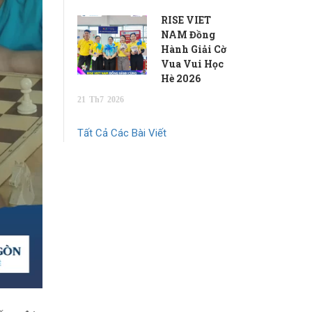
RISE VIET
NAM Đồng
Hành Giải Cờ
Vua Vui Học
Hè 2026
21
Th7
2026
Tất Cả Các Bài Viết