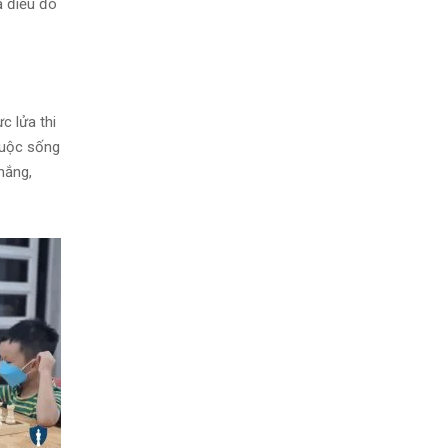
ả điều đó
c lửa thi
cuộc sống
hắng,