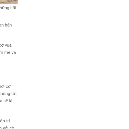
những bất
 an bản
cờ vua,
am mê và
hơi cờ
không tốt
a sẽ là
ôn trí
n với cờ