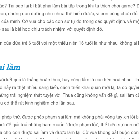
hác? Tại sao lại bị bắt phải làm bài tập trong khi ta thích chơi game?
o con, nhưng con dường như chưa thể hiểu được, vì con cũng chưa đủ 
của mình. Cờ vua cho các con sự tự do trong các quyết định, và mộ
 sau là bài học chịu trách nhiệm với quyết định đó.
 của đứa trẻ 6 tuổi với một thiếu niên 16 tuổi là như nhau, không ai 
ai lầm
với kết quả là thắng hoặc thua, hay cùng lắm là các bên hoà nhau. Th
 nảy ra thật nhiều sáng kiến, cách triển khai quân mới lạ, ta có quyề
hững trải nghiệm thật tuyệt vời. Thua cũng không vấn đề gì, sai lầm 
u có thể rút kinh nghiệm cho lần sau.
c phép thử, được phép phạm sai lầm mà không phải vòng tay xin lỗi bấ
i để giải toả những ham muốn “được phạm lỗi”, thể hiện sự non nớt
vua cho con được sai lầm và được làm lại. Cờ vua không bắt buộc con