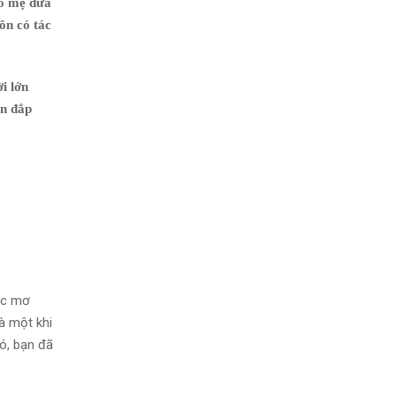
bố mẹ đưa
ôn có tác
i lớn
un đắp
ước mơ
là một khi
ó, bạn đã