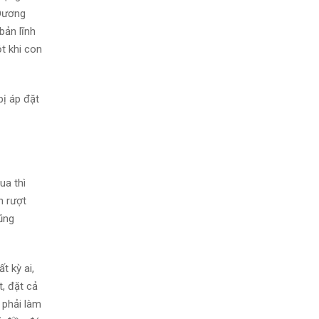
 Đương
bản lĩnh
t khi con
bị áp đặt
ua thì
n rượt
cũng
t kỳ ai,
, đặt cả
 phải làm