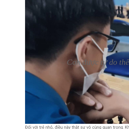
Con được tự do thể 
Đối với trẻ nhỏ, điều này thật sự vô cùng quan trọng. Kh