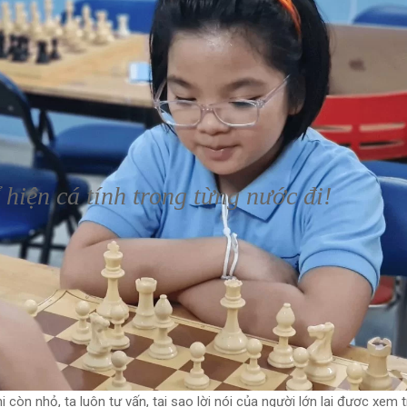
hiện cá tính trong từng nước đi!
i còn nhỏ, ta luôn tự vấn, tại sao lời nói của người lớn lại được xem 