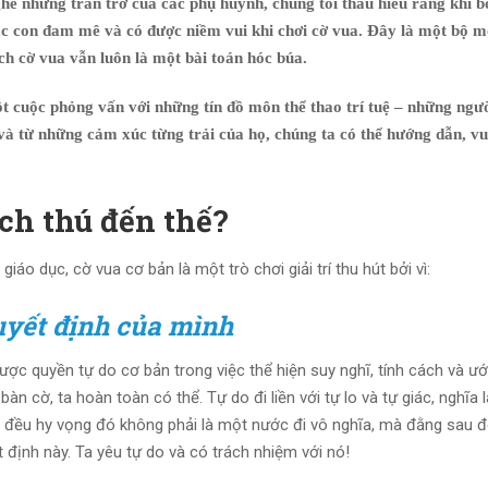
ghe những trăn trở của các phụ huynh, chúng tôi thấu hiểu rằng khi 
c con đam mê và có được niềm vui khi chơi cờ vua. Đây là một bộ m
hích cờ vua vẫn luôn là một bài toán hóc búa.
t cuộc phỏng vấn với những tín đồ môn thể thao trí tuệ – những ngườ
 và từ những cảm xúc từng trải của họ, chúng ta có thể hướng dẫn, v
ích thú đến thế?
o dục, cờ vua cơ bản là một trò chơi giải trí thu hút bởi vì:
uyết định của mình
ợc quyền tự do cơ bản trong việc thể hiện suy nghĩ, tính cách và 
àn cờ, ta hoàn toàn có thể. Tự do đi liền với tự lo và tự giác, nghĩa 
a đều hy vọng đó không phải là một nước đi vô nghĩa, mà đằng sau đ
định này. Ta yêu tự do và có trách nhiệm với nó!