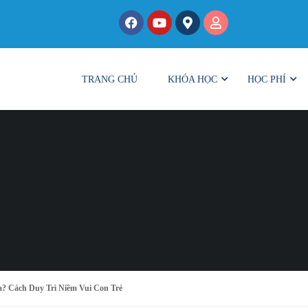
TRANG CHỦ
KHÓA HỌC
HỌC PHÍ
a? Cách Duy Trì Niềm Vui Con Trẻ