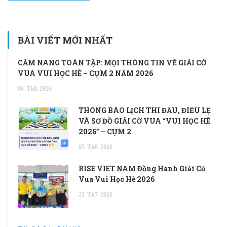
BÀI VIẾT MỚI NHẤT
CẨM NANG TOÀN TẬP: MỌI THÔNG TIN VỀ GIẢI CỜ
VUA VUI HỌC HÈ – CỤM 2 NĂM 2026
06
Th8
2026
THÔNG BÁO LỊCH THI ĐẤU, ĐIỀU LỆ
VÀ SƠ ĐỒ GIẢI CỜ VUA “VUI HỌC HÈ
2026” – CỤM 2
05
Th8
2026
RISE VIET NAM Đồng Hành Giải Cờ
Vua Vui Học Hè 2026
21
Th7
2026