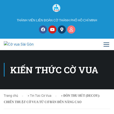
THÀNH VIÊN LIÊN ĐOÀN CỜ THÀNH PHỐ HỒ CHÍ MINH
KIẾN THỨC CỜ VUA
Trang chủ
»
Tin Tức Cờ Vua
»
ĐÒN THU HÚT (DECOY):
CHIẾN THUẬT CỜ VUA TỪ CƠ BẢN ĐẾN NÂNG CAO