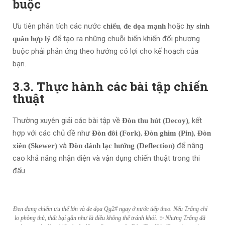
buộc
Ưu tiên phân tích các nước
,
hoặc
chiếu
đe dọa mạnh
hy sinh
để tạo ra những chuỗi biến khiến đối phương
quân hợp lý
buộc phải phản ứng theo hướng có lợi cho kế hoạch của
bạn.
3.3. Thực hành các bài tập chiến
thuật
Thường xuyên giải các bài tập về
, kết
Đòn thu hút (Decoy)
hợp với các chủ đề như
,
,
Đòn đôi (Fork)
Đòn ghim (Pin)
Đòn
và
để nâng
xiên (Skewer)
Đòn đánh lạc hướng (Deflection)
cao khả năng nhận diện và vận dụng chiến thuật trong thi
đấu.
Đen đang chiếm ưu thế lớn và đe dọa Qg2# ngay ở nước tiếp theo. Nếu Trắng chỉ
lo phòng thủ, thất bại gần như là điều không thể tránh khỏi. ✨ Nhưng Trắng đã