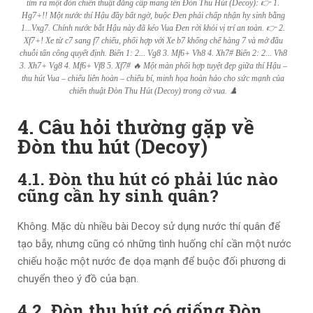
tìm ra một đòn chiến thuật đẳng cấp mang tên Đòn Thu Hút (Decoy): 👉 1.
Hg7+!! Một nước thí Hậu đầy bất ngờ, buộc Đen phải chấp nhận hy sinh bằng
1...Vxg7. Chính nước bắt Hậu này đã kéo Vua Đen rời khỏi vị trí an toàn. 👉 2.
Xf7+! Xe từ c7 sang f7 chiếu, phối hợp với Xe b7 khống chế hàng 7 và mở đầu
chuỗi tấn công quyết định. Biến 1: 2... Vg8 3. Mf6+ Vh8 4. Xh7# Biến 2: 2... Vh8
3. Xh7+ Vg8 4. Mf6+ Vf8 5. Xf7# 🔥 Một màn phối hợp tuyệt đẹp giữa thí Hậu –
thu hút Vua – chiếu liên hoàn – chiếu bí, minh họa hoàn hảo cho sức mạnh của
chiến thuật Đòn Thu Hút (Decoy) trong cờ vua. ♟️
4. Câu hỏi thường gặp về
Đòn thu hút (Decoy)
4.1. Đòn thu hút có phải lúc nào
cũng cần hy sinh quân?
Không. Mặc dù nhiều bài Decoy sử dụng nước thí quân để
tạo bẫy, nhưng cũng có những tình huống chỉ cần một nước
chiếu hoặc một nước đe dọa mạnh để buộc đối phương di
chuyển theo ý đồ của bạn.
4.2. Đòn thu hút có giống Đòn