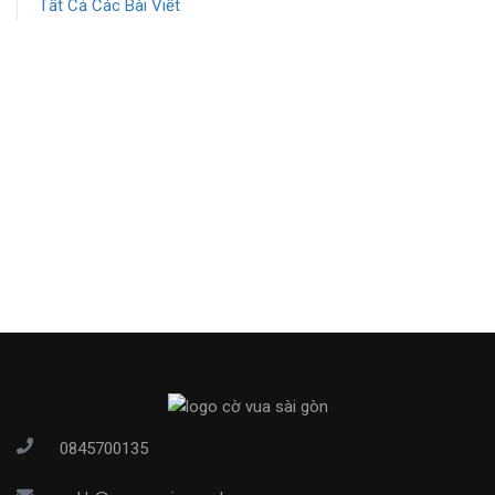
Tất Cả Các Bài Viết
0845700135