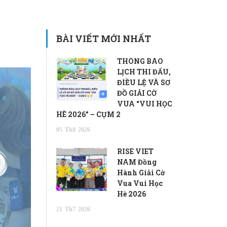
BÀI VIẾT MỚI NHẤT
THÔNG BÁO
LỊCH THI ĐẤU,
ĐIỀU LỆ VÀ SƠ
ĐỒ GIẢI CỜ
VUA “VUI HỌC
HÈ 2026” – CỤM 2
05
Th8
2026
RISE VIET
NAM Đồng
Hành Giải Cờ
Vua Vui Học
Hè 2026
21
Th7
2026