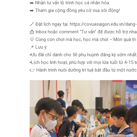
➡️ Nhận tư vấn lộ trình học cá nhân hóa.
➡️ Tham gia cộng đồng yêu cờ vua sôi động!
🔗 Đặt lịch ngay tại: https://covuasaigon.edu.vn/dang
📩 Inbox hoặc comment “Tư vấn” để được hỗ trợ nha
💡 Cùng con chơi mà học, học mà chơi – Món quà tri 
📌 Lưu ý:
▪️Ưu đãi chỉ dành cho 50 phụ huynh đăng ký sớm nhất
▪️Lịch học linh hoạt, phù hợp với mọi lứa tuổi từ 4-15 t
👉 Hành trình nuôi dưỡng trí tuệ bắt đầu từ một nước