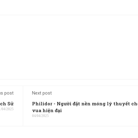
us post
Next post
ịch Sử
Philidor - Người đặt nền móng lý thuyết ch
1/04/2025
vua hiện đại
04/04/2025