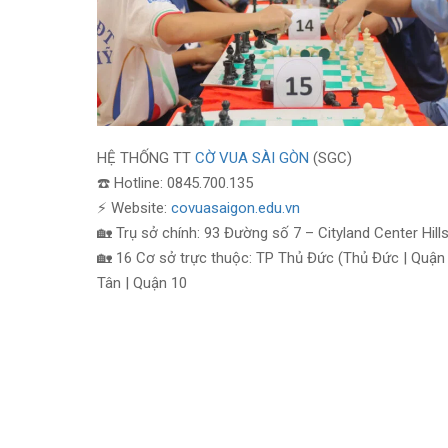
HỆ THỐNG TT
CỜ VUA SÀI GÒN
(SGC)
☎️ Hotline: 0845.700.135
⚡ Website:
covuasaigon.edu.vn
🏡 Trụ sở chính: 93 Đường số 7 – Cityland Center Hi
🏡 16 Cơ sở trực thuộc: TP Thủ Đức (Thủ Đức | Quận 9
Tân | Quận 10