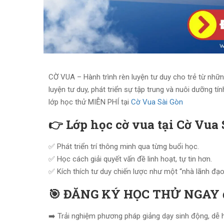
CỜ VUA – Hành trình rèn luyện tư duy cho trẻ từ nhữ
luyện tư duy, phát triển sự tập trung và nuôi dưỡng tí
lớp học thử MIỄN PHÍ tại
Cờ Vua Sài Gòn
👉 Lớp học cờ vua tại Cờ Vua 
✅ Phát triển trí thông minh qua từng buổi học.
✅ Học cách giải quyết vấn đề linh hoạt, tự tin hơn.
✅ Kích thích tư duy chiến lược như một “nhà lãnh đạo”
🎯 ĐĂNG KÝ HỌC THỬ NGAY đ
➡️ Trải nghiệm phương pháp giảng dạy sinh động, dễ h