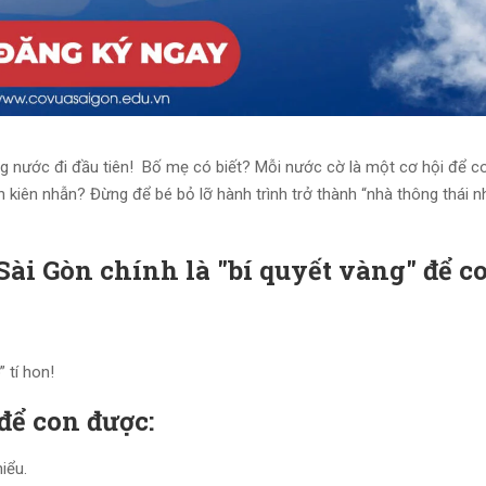
ng nước đi đầu tiên! Bố mẹ có biết? Mỗi nước cờ là một cơ hội để c
nh kiên nhẫn? Đừng để bé bỏ lỡ hành trình trở thành “nhà thông thái nh
Sài Gòn chính là "bí quyết vàng" để c
 tí hon!
ể con được:
iểu.