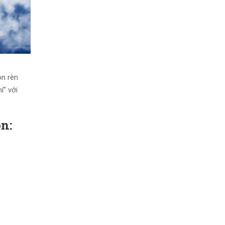
on rèn
í” với
on: