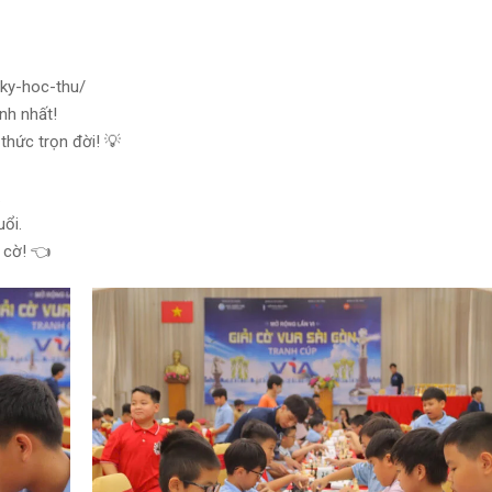
-ky-hoc-thu/
nh nhất!
thức trọn đời! 💡
.
uổi.
 cờ! 👈