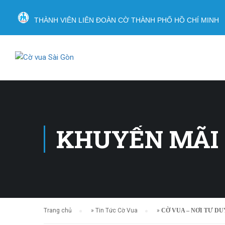
THÀNH VIÊN LIÊN ĐOÀN CỜ THÀNH PHỐ HỒ CHÍ MINH
KHUYẾN MÃI
Trang chủ
»
Tin Tức Cờ Vua
»
CỜ VUA – NƠI TƯ DU