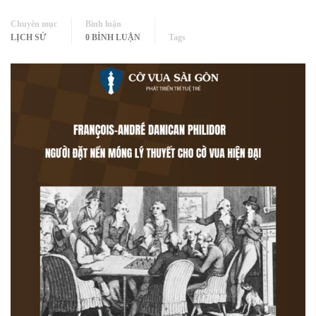
Chuyên mục
Bình luận
LỊCH SỬ
0 BÌNH LUẬN
Tags