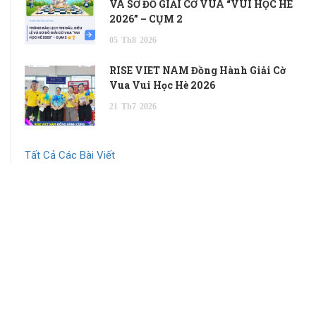
VÀ SƠ ĐỒ GIẢI CỜ VUA “VUI HỌC HÈ
2026” – CỤM 2
05
Th8
2026
RISE VIET NAM Đồng Hành Giải Cờ
Vua Vui Học Hè 2026
21
Th7
2026
Tất Cả Các Bài Viết