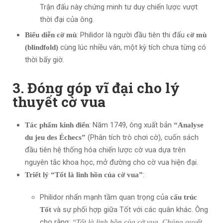
Trận đấu này chứng minh tư duy chiến lược vượt
thời đại của ông.
: Philidor là người đầu tiên thi đấu
Biểu diễn cờ mù
cờ mù
cùng lúc nhiều ván, một kỳ tích chưa từng có
(blindfold)
thời bấy giờ.
3. Đóng góp vĩ đại cho lý
thuyết cờ vua
: Năm 1749, ông xuất bản
Tác phẩm kinh điển
“Analyse
(Phân tích trò chơi cờ), cuốn sách
du jeu des Échecs”
đầu tiên hệ thống hóa chiến lược cờ vua dựa trên
nguyên tắc khoa học, mở đường cho cờ vua hiện đại.
:
Triết lý “Tốt là linh hồn của cờ vua”
Philidor nhấn mạnh tầm quan trọng của
cấu trúc
và sự phối hợp giữa Tốt với các quân khác. Ông
Tốt
cho rằng:
“Tốt là linh hồn của cờ vua. Chúng quyết