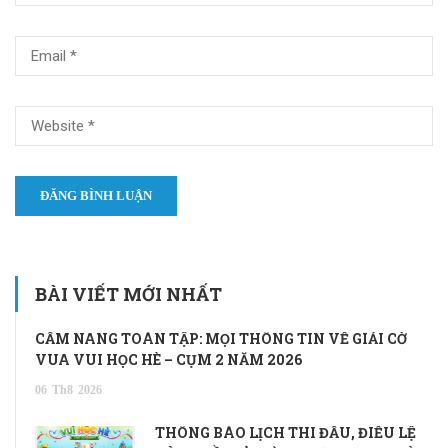
BÀI VIẾT MỚI NHẤT
CẨM NANG TOÀN TẬP: MỌI THÔNG TIN VỀ GIẢI CỜ
VUA VUI HỌC HÈ – CỤM 2 NĂM 2026
06
Th8
2026
THÔNG BÁO LỊCH THI ĐẤU, ĐIỀU LỆ