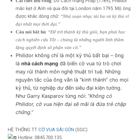
: Do Cách mạng Pháp (1789), Philidor
Cái chết lưu vong
mắc kẹt ở Anh và qua đời tại London năm 1795. Mộ ông
được khắc dòng chữ:
“Nhà soạn nhạc tài ba và kỳ thủ vĩ
đại nhất mọi thời đại.”
:
Câu nói bất hủ
“Để trở thành kỳ thủ giỏi, bạn phải học
cách nghiên cứu Tốt – chúng là những người lính thầm
lặng quyết định số phận ván cờ.”
Philidor không chỉ là một kỳ thủ bất bại – ông
là
nhà cách mạng
đã biến cờ vua từ trò chơi
may rủi thành môn nghệ thuật trí tuệ. Những
nguyên tắc của ông vẫn là “kinh thánh” cho mọi
kỳ thủ, từ nghiệp dư đến siêu đại kiện tướng.
Như Garry Kasparov từng nói:
“Không có
Philidor, cờ vua hiện đại sẽ mãi là đứa trẻ chập
chững.”
HỆ THỐNG TT
CỜ VUA SÀI GÒN
(SGC)
Hotline: 0845.700.135