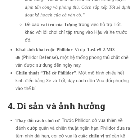
định tấn công và phòng thủ. Cách sắp xếp Tốt sẽ định
đoạt kế hoạch của cả ván cờ.”
Đề cao
trong việc hỗ trợ Tốt,
vai trò của Tượng
khác với lối chơi chỉ tập trung vào Hậu và Xe trước
đó.
: Ví dụ:
Khai sinh khai cuộc Philidor
1.e4 e5 2.Mf3
(Philidor Defense), một hệ thống phòng thủ chặt chẽ
d6
vẫn được sử dụng đến ngày nay.
: Một mô hình chiếu hết
Chiến thuật “Thế cờ Philidor”
kinh điển bằng Xe và Tốt, dạy cách dồn Vua đối phương
vào thế bí.
4. Di sản và ảnh hưởng
: Trước Philidor, cờ vua thiên về
Thay đổi cách chơi cờ
đánh cướp quân và chiến thuật ngắn hạn. Philidor đưa ra
tầm nhìn dài hạn, coi cờ vua là
cần kế
cuộc chiến vị trí