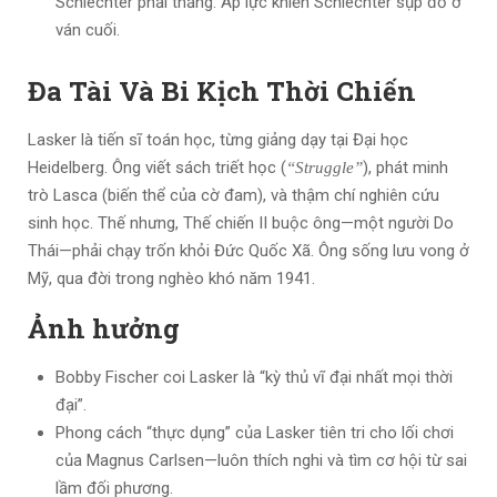
Schlechter phải thắng. Áp lực khiến Schlechter sụp đổ ở
ván cuối.
Đa Tài Và Bi Kịch Thời Chiến
Lasker là tiến sĩ toán học, từng giảng dạy tại Đại học
Heidelberg. Ông viết sách triết học (
), phát minh
“Struggle”
trò Lasca (biến thể của cờ đam), và thậm chí nghiên cứu
sinh học. Thế nhưng, Thế chiến II buộc ông—một người Do
Thái—phải chạy trốn khỏi Đức Quốc Xã. Ông sống lưu vong ở
Mỹ, qua đời trong nghèo khó năm 1941.
Ảnh hưởng
Bobby Fischer coi Lasker là “kỳ thủ vĩ đại nhất mọi thời
đại”.
Phong cách “thực dụng” của Lasker tiên tri cho lối chơi
của Magnus Carlsen—luôn thích nghi và tìm cơ hội từ sai
lầm đối phương.