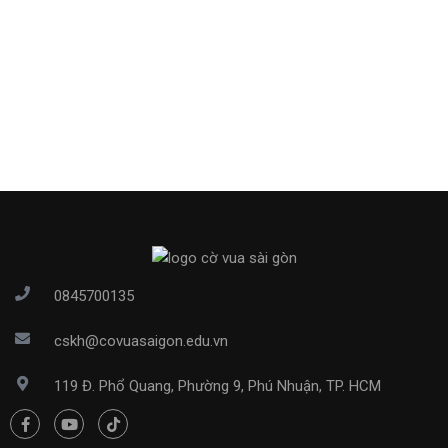
0845700135
cskh@covuasaigon.edu.vn
119 Đ. Phổ Quang, Phường 9, Phú Nhuận, TP. HCM