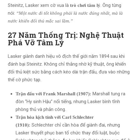
Steinitz, Lasker xem cờ vua là
. Ông từng
trò chơi tâm lý
nói:
“Một nước đi tốt không phải là nước đúng nhất, mà là
nước khiến đối thủ mắc sai lầm.”
27 Năm Thống Trị: Nghệ Thuật
Phá Vỡ Tâm Lý
Lasker giành danh hiệu vô địch thế giới năm 1894 sau khi
đánh bại Steinitz. Không chỉ thắng nhờ kỹ thuật, ông khiến
đối thủ kiệt sức bằng cách kéo dài trận đấu, đưa vào những
thế cờ phức tạp.
Marshall tung ra
Trận đấu với Frank Marshall (1907):
đòn “Hy sinh Hậu” nổi tiếng, nhưng Lasker bình tĩnh
phòng thủ và phản công.
Trận hòa kịch tính với Carl Schlechter
Schlechter chỉ cần hòa để giành đai, nhưng
(1910):
Lasker thuyết phục ban tổ chức thay đổi luật, buộc