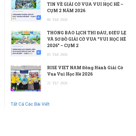
TIN VỀ GIẢI CỜ VUA VUI HỌC HÈ –
CỤM 2 NĂM 2026
06
Th8
2026
THÔNG BÁO LỊCH THI ĐẤU, ĐIỀU LỆ
VÀ SƠ ĐỒ GIẢI CỜ VUA “VUI HỌC HÈ
2026” – CỤM 2
05
Th8
2026
RISE VIET NAM Đồng Hành Giải Cờ
Vua Vui Học Hè 2026
21
Th7
2026
Tất Cả Các Bài Viết