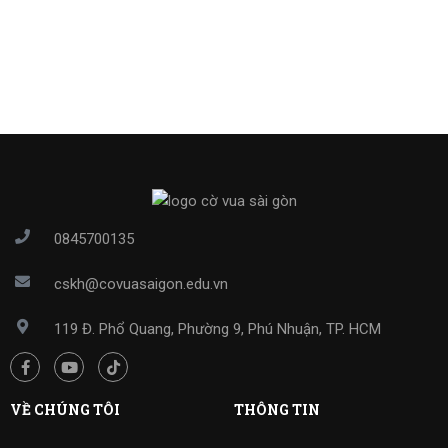
0845700135
cskh@covuasaigon.edu.vn
119 Đ. Phổ Quang, Phường 9, Phú Nhuận, TP. HCM
VỀ CHÚNG TÔI
THÔNG TIN