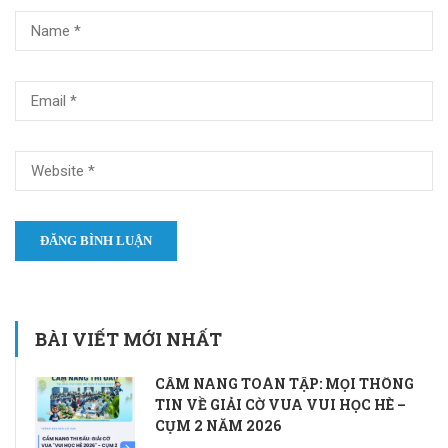
BÀI VIẾT MỚI NHẤT
CẨM NANG TOÀN TẬP: MỌI THÔNG
TIN VỀ GIẢI CỜ VUA VUI HỌC HÈ –
CỤM 2 NĂM 2026