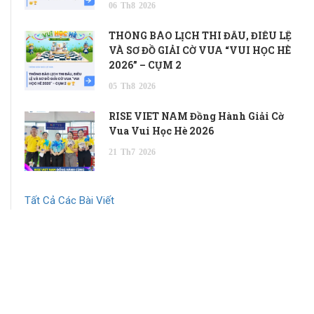
06
Th8
2026
THÔNG BÁO LỊCH THI ĐẤU, ĐIỀU LỆ
VÀ SƠ ĐỒ GIẢI CỜ VUA “VUI HỌC HÈ
2026” – CỤM 2
05
Th8
2026
RISE VIET NAM Đồng Hành Giải Cờ
Vua Vui Học Hè 2026
21
Th7
2026
Tất Cả Các Bài Viết