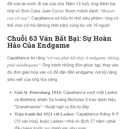
đã sửa lại nước đi sai của cha. Năm 13 tuổi, ông đánh bại
nhà vô địch Cuba Juan Corzo. Được mệnh danh
“Mozart
, Capablanca sở hữu trí nhớ siêu phàm—ông có
của cờ vua”
thể chơi cờ mù (không nhìn bàn) cùng lúc với 10 người.
Chuỗi 63 Ván Bất Bại: Sự Hoàn
Hảo Của Endgame
Capablanca tin rằng
“cờ vua phải kết thúc ở endgame, không
. Ông tránh những đòn phức tạp, thay vào
phải middlegame”
đó đơn giản hóa ván cờ để dẫn đến endgame, nơi kỹ năng
siêu việt của ông tỏa sáng.
Capablanca vượt mặt Lasker
Giải St. Petersburg 1914:
và Alekhine, khiến Sa hoàng Nicholas II trao danh hiệu
“Grandmaster”—thuật ngữ ra đời từ đây.
Capablanca thắng 4–0
Trận tranh đai 1921 với Lasker:
(10 ván hòa), buộc Lasker—nhà vô địch 27 năm—phải
đầu hàng trước sự chính xác như máy.