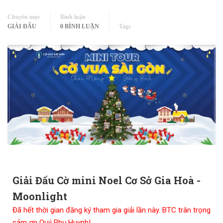
Chuyên mục
Bình luận
GIẢI ĐẤU
0 BÌNH LUẬN
Tags
Giải Đấu Cờ mini Noel Cơ Sở Gia Hoà -
Moonlight
Đã hết thời gian đăng ký tham gia giải lần này. BTC trân trọng
cảm ơn Quý Phụ Huynh!