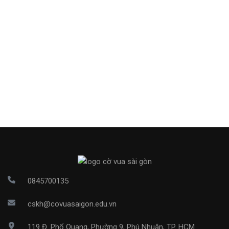
0845700135
cskh@covuasaigon.edu.vn
119 Đ. Phổ Quang, Phường 9, Phú Nhuận, TP. HCM