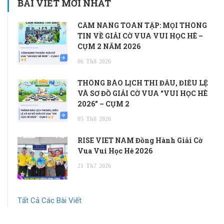
BÀI VIẾT MỚI NHẤT
CẨM NANG TOÀN TẬP: MỌI THÔNG
TIN VỀ GIẢI CỜ VUA VUI HỌC HÈ –
CỤM 2 NĂM 2026
06
Th8
2026
THÔNG BÁO LỊCH THI ĐẤU, ĐIỀU LỆ
VÀ SƠ ĐỒ GIẢI CỜ VUA “VUI HỌC HÈ
2026” – CỤM 2
05
Th8
2026
RISE VIET NAM Đồng Hành Giải Cờ
Vua Vui Học Hè 2026
21
Th7
2026
Tất Cả Các Bài Viết