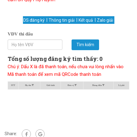
DS đăng ký
Thông tin giải
Kết quả
Zalo giải
VĐV thi đấu
Tìm kiếm
Tổng số lượng đăng ký tìm thấy: 0
Chú ý: Dấu X là đã thanh toán, nếu chưa vui lòng nhấn vào
Mã thanh toán để xem mã QRCode thanh toán
STT
Họ tên
Giới tính
Đơn vị
Bảng đấu
Lệ phí
Share: