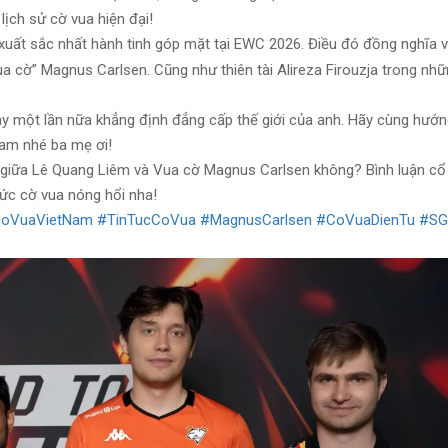
ịch sử cờ vua hiện đại!
xuất sắc nhất hành tinh góp mặt tại EWC 2026. Điều đó đồng nghĩa v
a cờ” Magnus Carlsen. Cũng như thiên tài Alireza Firouzja trong nhữ
y một lần nữa khẳng định đẳng cấp thế giới của anh. Hãy cùng hướn
 Nam nhé ba mẹ ơi!
iữa Lê Quang Liêm và Vua cờ Magnus Carlsen không? Bình luận cổ
tức cờ vua nóng hổi nha!
oVuaVietNam
#TinTucCoVua
#MagnusCarlsen
#CoVuaDienTu
#S