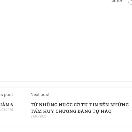
Share:
us post
Next post
UẬN 6
TỪ NHỮNG NƯỚC CỜ TỰ TIN ĐẾN NHỮNG
8/05/2026
TẤM HUY CHƯƠNG ĐÁNG TỰ HÀO
21/05/2026