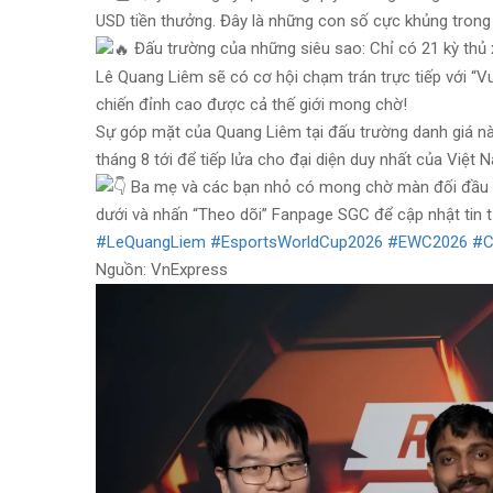
USD tiền thưởng. Đây là những con số cực khủng trong l
Đấu trường của những siêu sao: Chỉ có 21 kỳ thủ 
Lê Quang Liêm sẽ có cơ hội chạm trán trực tiếp với “Vu
chiến đỉnh cao được cả thế giới mong chờ!
Sự góp mặt của Quang Liêm tại đấu trường danh giá nà
tháng 8 tới để tiếp lửa cho đại diện duy nhất của Việt
Ba mẹ và các bạn nhỏ có mong chờ màn đối đầu g
dưới và nhấn “Theo dõi” Fanpage SGC để cập nhật tin 
#LeQuangLiem
#EsportsWorldCup2026
#EWC2026
#C
Nguồn: VnExpress