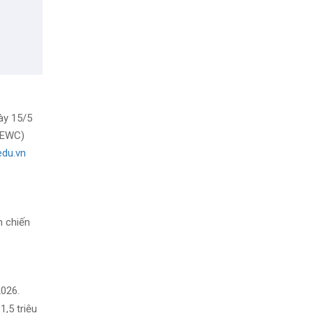
ày 15/5
 (EWC)
edu.vn
.
h chiến
026.
1,5 triệu