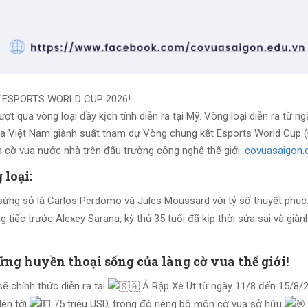
Ự ESPORTS WORLD CUP 2026!
 qua vòng loại đầy kịch tính diễn ra tại Mỹ. Vòng loại diễn ra từ ng
 của Việt Nam giành suất tham dự Vòng chung kết Esports World Cup
a cờ vua nước nhà trên đấu trường công nghệ thế giới.
covuasaigon.
loại:
ủ sừng sỏ là Carlos Perdomo và Jules Moussard với tỷ số thuyết phục
tiếc trước Alexey Sarana, kỳ thủ 35 tuổi đã kịp thời sửa sai và giàn
ững huyền thoại sống của làng cờ vua thế giới!
 chính thức diễn ra tại
Ả Rập Xê Út từ ngày 11/8 đến 15/8/2
lên tới
75 triệu USD, trong đó riêng bộ môn cờ vua sở hữu