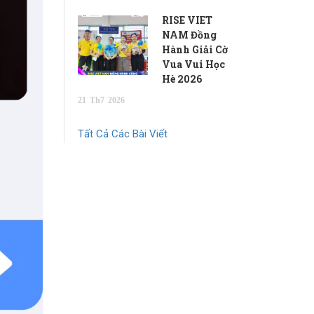
RISE VIET
NAM Đồng
Hành Giải Cờ
Vua Vui Học
Hè 2026
21
Th7
2026
Tất Cả Các Bài Viết