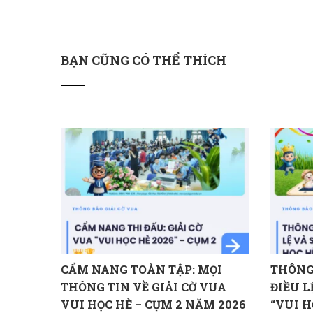
BẠN CŨNG CÓ THỂ THÍCH
CẨM NANG TOÀN TẬP: MỌI
THÔNG 
THÔNG TIN VỀ GIẢI CỜ VUA
ĐIỀU L
VUI HỌC HÈ – CỤM 2 NĂM 2026
“VUI H