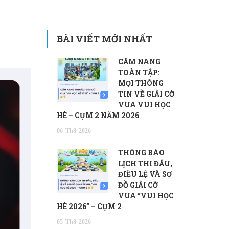
BÀI VIẾT MỚI NHẤT
CẨM NANG
TOÀN TẬP:
MỌI THÔNG
TIN VỀ GIẢI CỜ
VUA VUI HỌC
HÈ – CỤM 2 NĂM 2026
06
Th8
2026
THÔNG BÁO
LỊCH THI ĐẤU,
ĐIỀU LỆ VÀ SƠ
ĐỒ GIẢI CỜ
VUA “VUI HỌC
HÈ 2026” – CỤM 2
05
Th8
2026