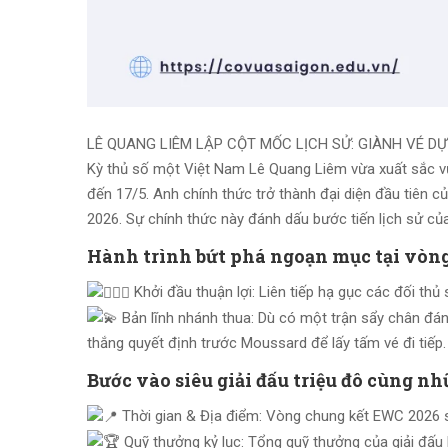
LÊ QUANG LIÊM LẬP CỘT MỐC LỊCH SỬ: GIÀNH VÉ D
Kỳ thủ số một Việt Nam Lê Quang Liêm vừa xuất sắc vượt
đến 17/5. Anh chính thức trở thành đại diện đầu tiên
2026. Sự chính thức này đánh dấu bước tiến lịch sử củ
Hành trình bứt phá ngoạn mục tại vòng 
Khởi đầu thuận lợi: Liên tiếp hạ gục các đối th
Bản lĩnh nhánh thua: Dù có một trận sẩy chân đáng 
thắng quyết định trước Moussard để lấy tấm vé đi tiếp.
Bước vào siêu giải đấu triệu đô cùng nh
Thời gian & Địa điểm: Vòng chung kết EWC 2026 sẽ
Quỹ thưởng kỷ lục: Tổng quỹ thưởng của giải đấu 