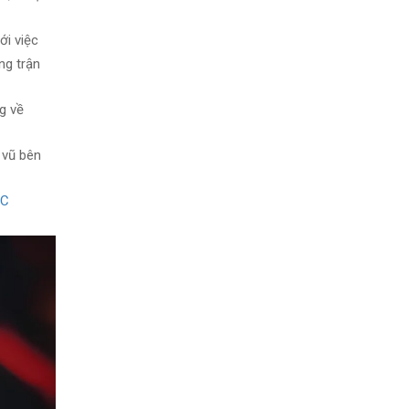
ới việc
ng trận
g về
 vũ bên
GC