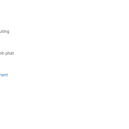
đường
nh phát
ment