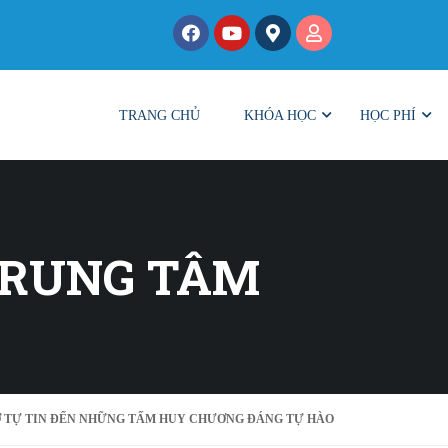
TRANG CHỦ
KHÓA HỌC
HỌC PHÍ
TRUNG TÂM
 TỰ TIN ĐẾN NHỮNG TẤM HUY CHƯƠNG ĐÁNG TỰ HÀO