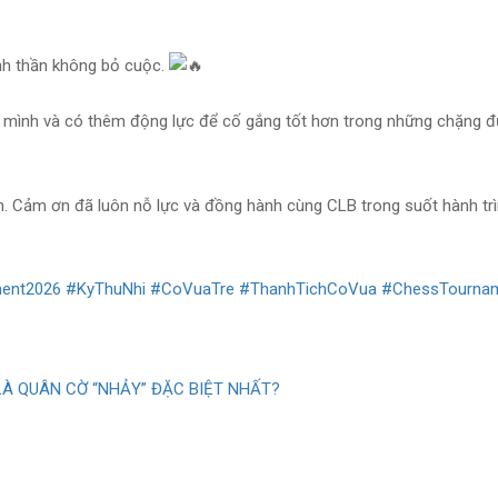
inh thần không bỏ cuộc.
 hết mình và có thêm động lực để cố gắng tốt hơn trong những chặng 
. Cảm ơn đã luôn nỗ lực và đồng hành cùng CLB trong suốt hành trì
ent2026
#KyThuNhi
#CoVuaTre
#ThanhTichCoVua
#ChessTourna
LÀ QUÂN CỜ “NHẢY” ĐẶC BIỆT NHẤT?