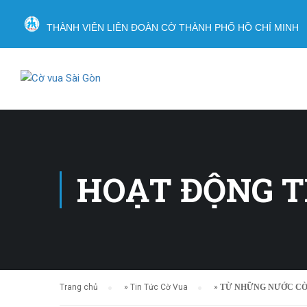
THÀNH VIÊN LIÊN ĐOÀN CỜ THÀNH PHỐ HỒ CHÍ MINH
HOẠT ĐỘNG 
Trang chủ
»
Tin Tức Cờ Vua
»
TỪ NHỮNG NƯỚC CỜ