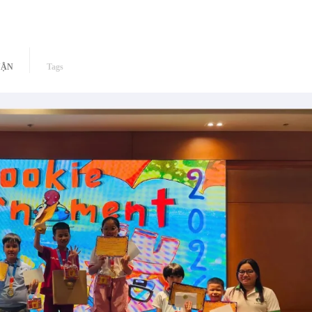
UẬN
Tags