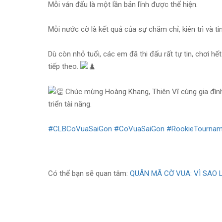
Mỗi ván đấu là một lần bản lĩnh được thể hiện.
Mỗi nước cờ là kết quả của sự chăm chỉ, kiên trì và t
Dù còn nhỏ tuổi, các em đã thi đấu rất tự tin, chơi
tiếp theo.
Chúc mừng Hoàng Khang, Thiên Vĩ cùng gia đình
triển tài năng.
#CLBCoVuaSaiGon
#CoVuaSaiGon
#RookieTournam
Có thể bạn sẽ quan tâm:
QUÂN MÃ CỜ VUA: VÌ SAO 