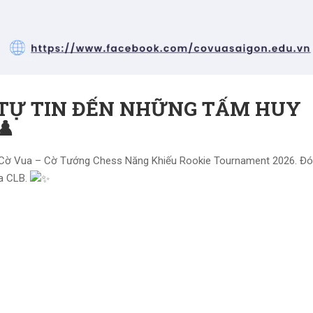
 TỰ TIN ĐẾN NHỮNG TẤM HUY
♟️
iải Cờ Vua – Cờ Tướng Chess Năng Khiếu Rookie Tournament 2026. Đó
ủa CLB.