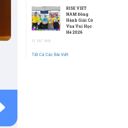
RISE VIET
NAM Đồng
Hành Giải Cờ
Vua Vui Học
Hè 2026
21
Th7
2026
Tất Cả Các Bài Viết