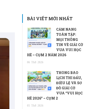
BÀI VIẾT MỚI NHẤT
CẨM NANG
TOÀN TẬP:
MỌI THÔNG
TIN VỀ GIẢI CỜ
VUA VUI HỌC
HÈ – CỤM 2 NĂM 2026
06
Th8
2026
THÔNG BÁO
LỊCH THI ĐẤU,
ĐIỀU LỆ VÀ SƠ
ĐỒ GIẢI CỜ
VUA “VUI HỌC
HÈ 2026” – CỤM 2
05
Th8
2026