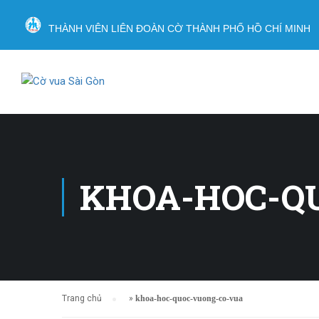
THÀNH VIÊN LIÊN ĐOÀN CỜ THÀNH PHỐ HỒ CHÍ MINH
KHOA-HOC-Q
Trang chủ
»
khoa-hoc-quoc-vuong-co-vua