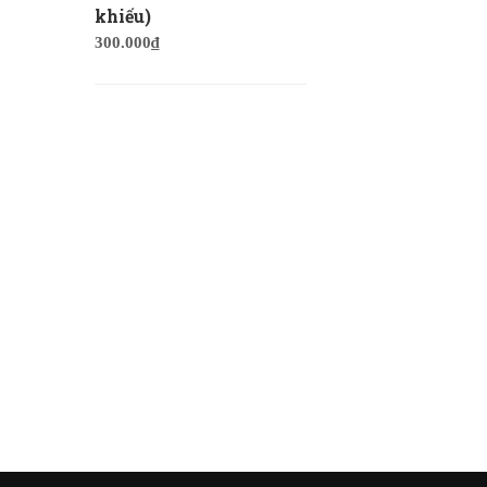
khiếu)
300.000
₫