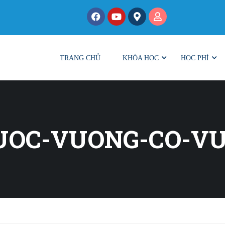
TRANG CHỦ
KHÓA HỌC
HỌC PHÍ
UOC-VUONG-CO-V