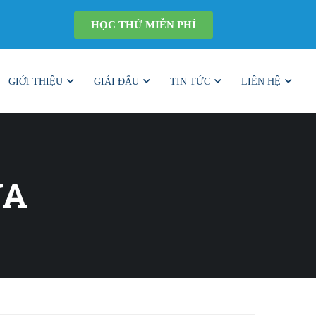
HỌC THỬ MIỄN PHÍ
GIỚI THIỆU
GIẢI ĐẤU
TIN TỨC
LIÊN HỆ
UA