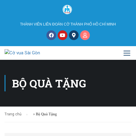
THÀNH VIÊN LIÊN ĐOÀN CỜ THÀNH PHỐ HỒ CHÍ MINH
BỘ QUÀ TẶNG
Trang chủ
»
Bộ Quà Tặng