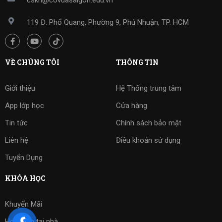
cskh@covuasaigon.edu.vn
119 Đ. Phổ Quang, Phường 9, Phú Nhuận, TP. HCM
VỀ CHÚNG TÔI
THÔNG TIN
Giới thiệu
Hệ Thống trung tâm
App lớp học
Cửa hàng
Tin tức
Chính sách bảo mật
Liên hệ
Điều khoản sử dụng
Tuyển Dụng
KHÓA HỌC
Khuyến Mãi
Học kèm tại nhà