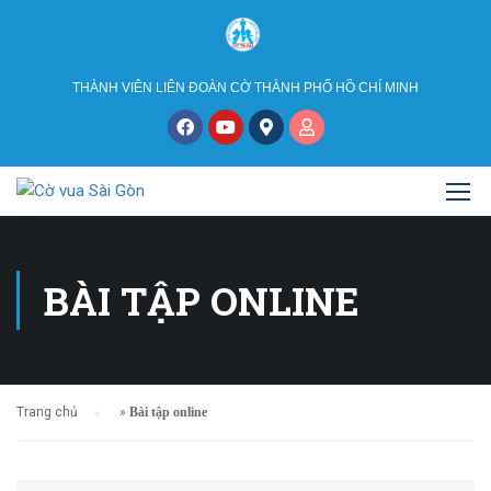
THÀNH VIÊN LIÊN ĐOÀN CỜ THÀNH PHỐ HỒ CHÍ MINH
BÀI TẬP ONLINE
Trang chủ
»
Bài tập online