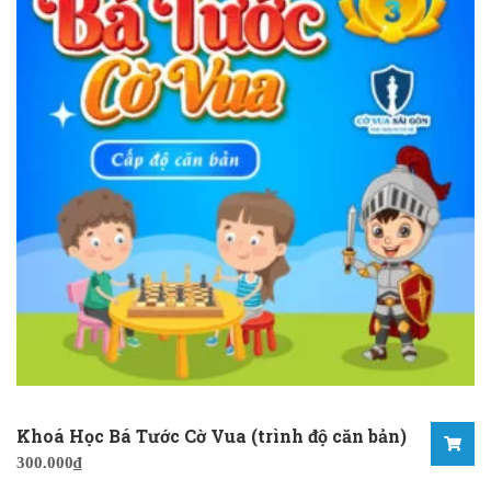
Khoá Học Bá Tước Cờ Vua (trình độ căn bản)
300.000
₫