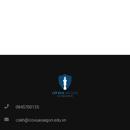
0845700135
cskh@covuasaigon.edu.vn