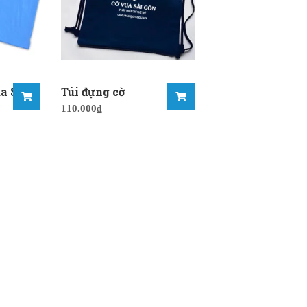
a Sài
Túi đựng cờ
110.000
₫