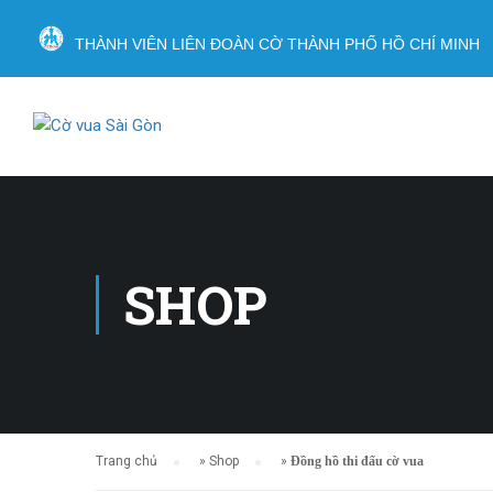
THÀNH VIÊN LIÊN ĐOÀN CỜ THÀNH PHỐ HỒ CHÍ MINH
SHOP
Trang chủ
»
Shop
»
Đồng hồ thi đấu cờ vua