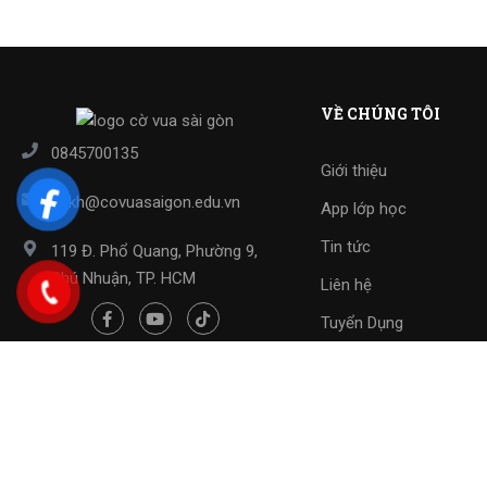
VỀ CHÚNG TÔI
0845700135
Giới thiệu
cskh@covuasaigon.edu.vn
App lớp học
Tin tức
119 Đ. Phổ Quang, Phường 9,
Phú Nhuận, TP. HCM
Liên hệ
Tuyển Dụng
Copyright 2023 ©
Cờ Vua Sài Gòn