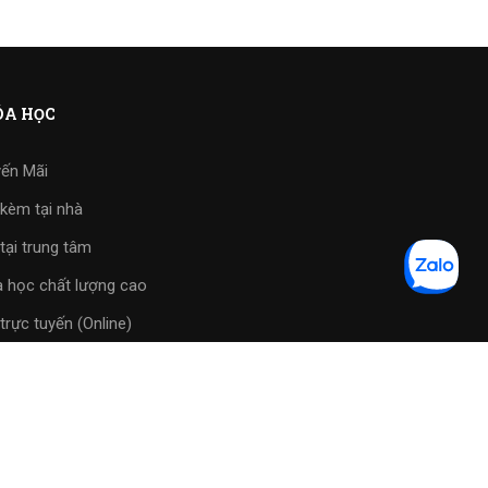
A HỌC
ến Mãi
kèm tại nhà
tại trung tâm
 học chất lượng cao
trực tuyến (Online)
tập phần mềm
Back to top