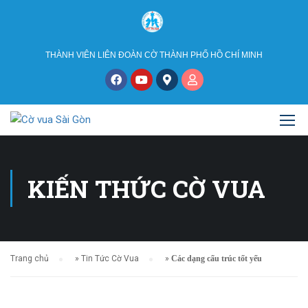
THÀNH VIÊN LIÊN ĐOÀN CỜ THÀNH PHỐ HỒ CHÍ MINH
KIẾN THỨC CỜ VUA
Trang chủ
»
Tin Tức Cờ Vua
»
Các dạng cấu trúc tốt yếu