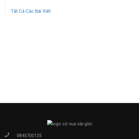
Tất Cả Các Bài Viết
0845700135