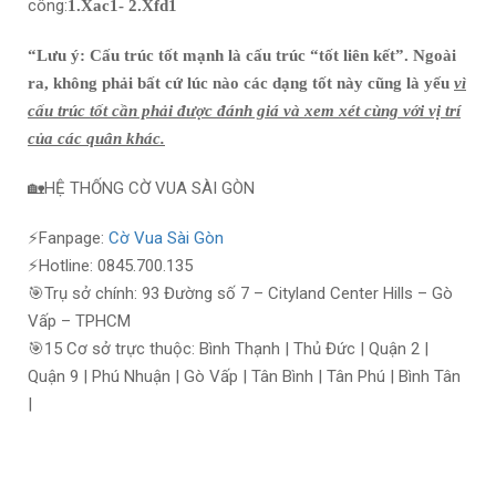
công:
1.Xac1- 2.Xfd1
“Lưu ý: Cấu trúc tốt mạnh là cấu trúc “tốt liên kết”. Ngoài
ra, không phải bất cứ lúc nào các dạng tốt này cũng là yếu
vì
cấu trúc tốt cần phải được đánh giá và xem xét cùng với vị trí
của các quân khác.
🏡HỆ THỐNG CỜ VUA SÀI GÒN
⚡Fanpage:
Cờ Vua Sài Gòn
⚡Hotline: 0845.700.135
🎯Trụ sở chính: 93 Đường số 7 – Cityland Center Hills – Gò
Vấp – TPHCM
🎯15 Cơ sở trực thuộc: Bình Thạnh | Thủ Đức | Quận 2 |
Quận 9 | Phú Nhuận | Gò Vấp | Tân Bình | Tân Phú | Bình Tân
|