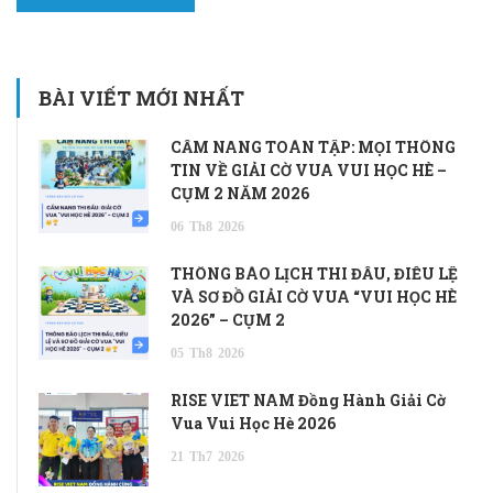
BÀI VIẾT MỚI NHẤT
CẨM NANG TOÀN TẬP: MỌI THÔNG
TIN VỀ GIẢI CỜ VUA VUI HỌC HÈ –
CỤM 2 NĂM 2026
06
Th8
2026
THÔNG BÁO LỊCH THI ĐẤU, ĐIỀU LỆ
VÀ SƠ ĐỒ GIẢI CỜ VUA “VUI HỌC HÈ
2026” – CỤM 2
05
Th8
2026
RISE VIET NAM Đồng Hành Giải Cờ
Vua Vui Học Hè 2026
21
Th7
2026