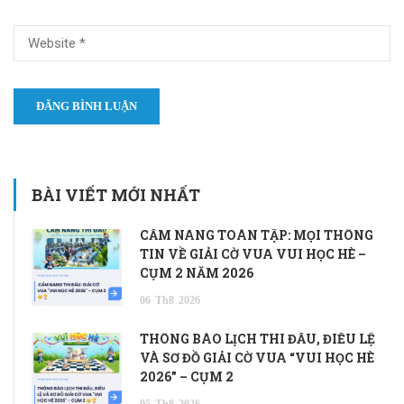
BÀI VIẾT MỚI NHẤT
CẨM NANG TOÀN TẬP: MỌI THÔNG
TIN VỀ GIẢI CỜ VUA VUI HỌC HÈ –
CỤM 2 NĂM 2026
06
Th8
2026
THÔNG BÁO LỊCH THI ĐẤU, ĐIỀU LỆ
VÀ SƠ ĐỒ GIẢI CỜ VUA “VUI HỌC HÈ
2026” – CỤM 2