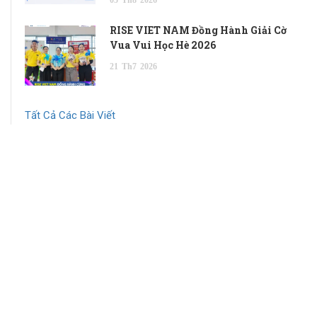
05
Th8
2026
RISE VIET NAM Đồng Hành Giải Cờ
Vua Vui Học Hè 2026
21
Th7
2026
Tất Cả Các Bài Viết