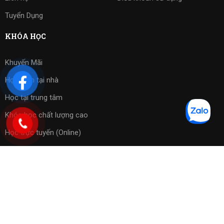
Tuyển Dụng
KHÓA HỌC
Khuyến Mãi
Học kèm tại nhà
Học tại trung tâm
Khóa học chất lượng cao
Học trực tuyến (Online)
Bài tập phần mềm
Copyright 2023 ©
Cờ Vua Sài Gòn