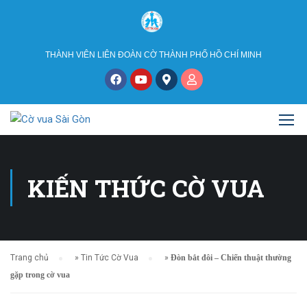
THÀNH VIÊN LIÊN ĐOÀN CỜ THÀNH PHỐ HỒ CHÍ MINH
KIẾN THỨC CỜ VUA
Trang chủ
»
Tin Tức Cờ Vua
»
Đòn bắt đôi – Chiến thuật thường
gặp trong cờ vua