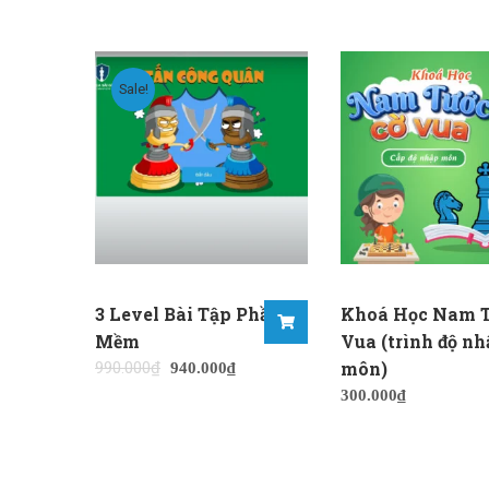
Sale!
3 Level Bài Tập Phần
Khoá Học Nam T
Mềm
Vua (trình độ nh
môn)
990.000
₫
940.000
₫
300.000
₫