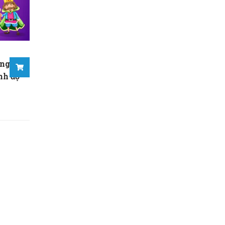
ông
nh độ