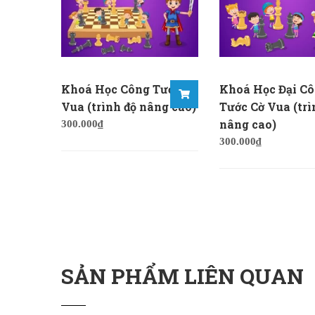
Khoá Học Công Tước Cờ
Khoá Học Đại C
Vua (trình độ nâng cao)
Tước Cờ Vua (trì
nâng cao)
300.000
₫
300.000
₫
SẢN PHẨM LIÊN QUAN