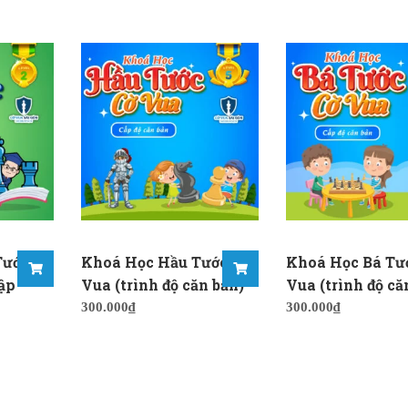
ước Cờ
Khoá Học Hầu Tước Cờ
Khoá Học Bá Tư
ập
Vua (trình độ căn bản)
Vua (trình độ că
300.000
₫
300.000
₫