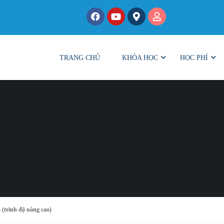
TRANG CHỦ
KHÓA HỌC
HỌC PHÍ
trình độ nâng cao)