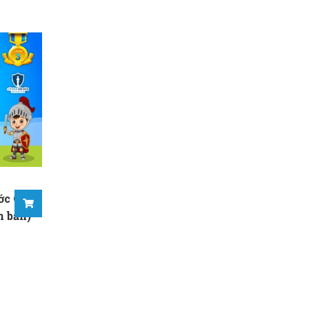
ớc Cờ
n bản)