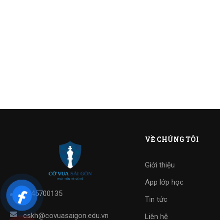
VỀ CHÚNG TÔI
Giới thiệu
App lớp học
0845700135
Tin tức
cskh@covuasaigon.edu.vn
Liên hệ