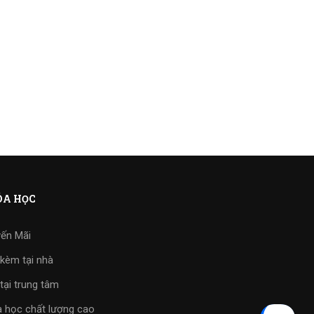
A HỌC
ến Mãi
kèm tại nhà
tại trung tâm
 học chất lượng cao