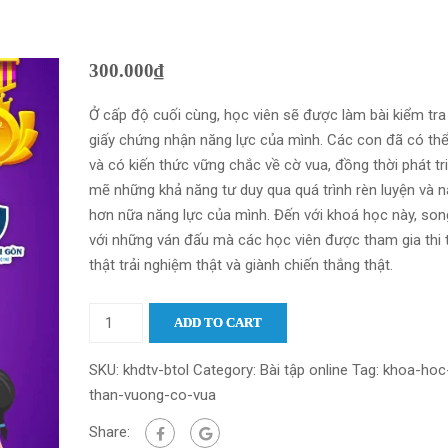
300.000
₫
Ở cấp độ cuối cùng, học viên sẽ được làm bài kiểm tra
giấy chứng nhận năng lực của mình. Các con đã có thể
và có kiến thức vững chắc về cờ vua, đồng thời phát t
mẽ những khả năng tư duy qua quá trình rèn luyện và 
hơn nữa năng lực của mình. Đến với khoá học này, so
với những ván đấu mà các học viên được tham gia thi 
thật trải nghiệm thật và giành chiến thắng thật.
ADD TO CART
SKU:
khdtv-btol
Category:
Bài tập online
Tag:
khoa-hoc
than-vuong-co-vua
Share: