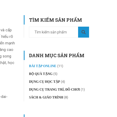
TÌM KIẾM SẢN PHẨM
 và cấp
 hiểu rõ
riển mạnh
nâng cao
DANH MỤC SẢN PHẨM
ng song
thật, học
BÀI TẬP ONLINE
(11)
BỘ QUÀ TẶNG
(5)
DỤNG CỤ HỌC TẬP
(4)
DỤNG CỤ TRANG TRÍ, ĐỒ CHƠI
(1)
-dai-
SÁCH & GIÁO TRÌNH
(8)